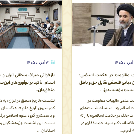
۱۴۰۵
۲۸ تیر ۱۴۰۵
انی میراث منطقی ایران و جهان
گسترش همکاری‌های علمی
؛ تأکید بر نوآوری‌های ابن‌سینا و
پژوهشی میان «مؤسسه حکم
دان...
فلسفه» و «بنیاد نخبگان قم»
«تاریخ منطق در ایران» به همت
در هشتمین نشست از
ون تاریخ علم فرهنگستان علوم
سلسله‌برنامه‌های هم‌اندیشی با مر
همکاری گروه علوم اسلامی برگزار
علمی، مدیر شعبه قم مؤسسه
ر این نشست، پژوهشگران و
پژوهشی حکمت و فلسفه ایران و ر
ن ...
بنیاد نخبگان استان قم، بر شن...