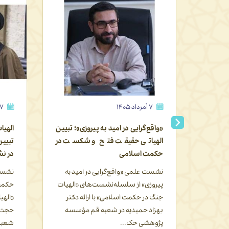
۷ اَمرداد ۱۴۰۵
۳ اَمرداد 
»؛ تبیین
الهیات مقاومت در حکمت اسلامی؛
بازخو
کست در
تبیین مبانی فلسفی تقابل حق و باطل
اسلام
در نشست مؤسسه پژ...
منطق‌
د به
نشست علمی «الهیات مقاومت در
نشست 
«الهیات
حکمت اسلامی» از سلسله‌نشست‌های
کمیسی
دکتر
«الهیات جنگ در حکمت اسلامی» با ارائه
و با 
ؤسسه
حجت‌الاسلام دکتر سید احمد غفاری در
شد. د
شعبه قم م...
استادا