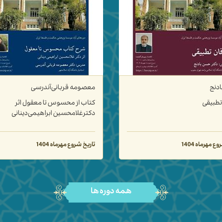
 قربانی‌آندرسی
احمد شه گلی
ز محسوس تا معقول اثر
علم النفس فلسفی (۲) با محور
محسین ابراهیمی‌دینانی
عیون مسائل نفس
ع مهرماه 1404
تاریخ شروع مهرماه 1404
همه دوره ها