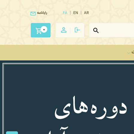
FA
EN
AR
رایانامه
0
ت