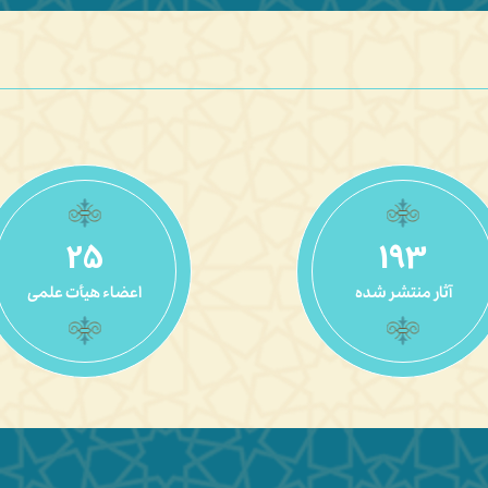
28
205
آثار منتشر شده
اعضاء هیأت علمی