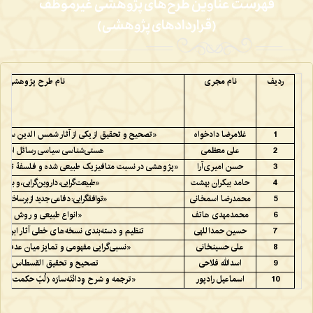
فهرست عناوین طرح‌های پژوهشی غیرموظف
(قراردادهای پژوهشی)
ردیف
نام مجری
نام طرح پژوهشی
1
غلامرضا دادخواه
«تصحیح و تحقیق از یکی از آثار شمس الدین سمرقندی
2
علی معظمی
هستی‌شناسی سیاسی رسائل اسلا
3
حسن امیری‌آرا
«پژوهشی در نسبت متافیزیک طبیعی شده و فلسفۀ تحلی
4
حامد بیکران بهشت
«طبیعت‌گرایی، داروین‌گرایی، و باور
5
محمدرضا اسمخانی
«توافقگرایی: دفاعی جدید از برساختگرا
6
محمدمهدی هاتف
«انواع طبیعی و روش علم
7
حسین حمداللهی
تنظیم و دسته‌بندی نسخه‌های خطی آثار ابن‌سی
8
علی حسینخانی
«نسبی‌گرایی مفهومی و تمایز میان عدم ت
9
اسدالله فلاحی
تصحیح و تحقیق القسطاس فی 
10
اسماعیل رادپور
«ترجمه و شرح وِدانْتَه‌سارَه (لُبّ حکمت وِدانْت