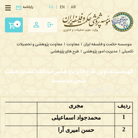
FA
EN
AR
رایانامه
0
موسسه حکمت و فلسفه ایران
|
معاونت‌
|
معاونت پژوهشی و تحصیلات
تکمیلی
|
مدیریت امور پژوهشی
|
طرح های پژوهشی
فهرست عناوین طرح‌های پژوهشی موظف اعضای هیئت
علمی مؤسسه
ردیف
مجری
1
محمدجواد اسماعیلی
2
حسن امیری آر
ا