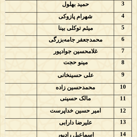
3
حمید بهلول
4
شهرام پازوکی
5
میثم توکلی بینا
6
محمدجعفر جامه‌بزرگی
7
غلامحسین جوادپور
8
مینو حجت
«
9
علی حسینخانی
10
محمدحسین زاده
11
مالک حسینی
12
امیر حسین خداپرست
13
علیرضا دارابی
14
اسماعیل رادپور