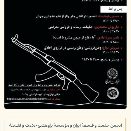
انجمن حکمت و فلسفۀ ایران و مؤسسۀ پژوهشی حکمت و فلسفۀ