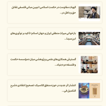
الهیات مقاومت در حکمت اسلامی؛ تبیین مبانی فلسفی تقابل
حق و باطل در...
بازخوانی میراث منطقی ایران و جهان اسلام؛ تأکید بر نوآوری‌های
ابن‌سینا...
گسترش همکاری‌های علمی و پژوهشی میان «مؤسسه حکمت
و فلسفه» و «بنیاد...
انتشار اثر جدید در حوزه منطق کلاسیک: تصحیح انتقادی «شرح
التکمیل فی...