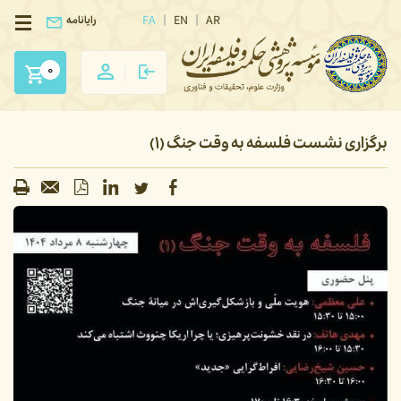
FA
EN
AR
رایانامه
0
برگزاری نشست فلسفه به وقت جنگ (۱)