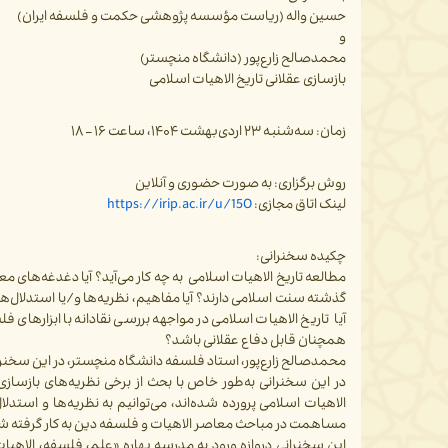
حسین واله (ریاست مؤسسه پژوهشی حکمت و فلسفه ایران)
و
محمدصالح زارع‌پور (دانشگاه منچستر)
بازسازی عقلانی تاریخ الاهیات اسلامی
زمان: سه‌شنبه ۲۳ اردی‌بهشت ۱۴۰۴، ساعت ۱۶ – ۱۸
روش برگزاری: به صورت حضوری و آنلاین
لینک اتاق مجازی:
https://irip.ac.ir/u/15O
چکیده سخنرانی:
مطالعه تاریخ الاهیات اسلامی به چه کار می‌آید؟ آیا دغدغه‌های
گذشته سنت اسلامی دارند؟ آیا مفاهیم، نظریه‌ها و/یا استدلال‌هایی
آیا تاریخ الاهیات اسلامی در مواجهه بررسی نقادانه با ابزارهای 
همچنان قابل دفاع عقلانی باشد؟
محمدصالح زارع‌پور، استاد فلسفه دانشگاه منچستر، در این سخنرانی
الاهیات اسلامی پرورده شده‌اند، می‌توانیم به نظریه‌ها و استدل
مساهمت در مباحث معاصر الاهیات و فلسفه دین به کار گرفته ش
این سخنرانی دروازه ورود به مدرسه بهاره «علم، فلسفه، الاهیا