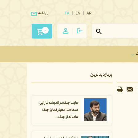
FA
EN
AR
رایانامه
0
ت
پربازدیدترین
غایت جنگ در اندیشه فارابی؛
سعادت، معیار تمایز جنگ
عادلانه از جنگ...