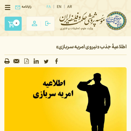
FA
EN
AR
رایانامه
0
اطلاعیۀ جذب «نیروی امریه سربازی»