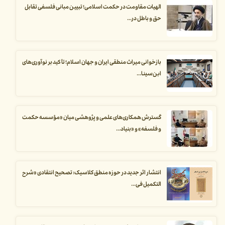
الهیات مقاومت در حکمت اسلامی؛ تبیین مبانی فلسفی تقابل
حق و باطل در...
بازخوانی میراث منطقی ایران و جهان اسلام؛ تأکید بر نوآوری‌های
ابن‌سینا...
گسترش همکاری‌های علمی و پژوهشی میان «مؤسسه حکمت
و فلسفه» و «بنیاد...
انتشار اثر جدید در حوزه منطق کلاسیک: تصحیح انتقادی «شرح
التکمیل فی...