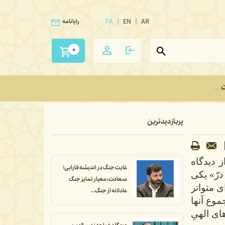
FA
EN
AR
رایانامه
0
ت
پربازدیدترین
ز دیدگاه
غایت جنگ در اندیشه فارابی؛
رّ» یکی
سعادت، معیار تمایز جنگ
ی متواتر
عادلانه از جنگ...
موع آنها
ای الهیِ