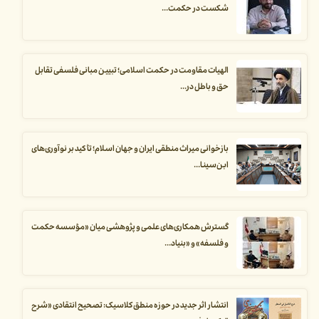
شکست در حکمت...
الهیات مقاومت در حکمت اسلامی؛ تبیین مبانی فلسفی تقابل
حق و باطل در...
بازخوانی میراث منطقی ایران و جهان اسلام؛ تأکید بر نوآوری‌های
ابن‌سینا...
گسترش همکاری‌های علمی و پژوهشی میان «مؤسسه حکمت
و فلسفه» و «بنیاد...
انتشار اثر جدید در حوزه منطق کلاسیک: تصحیح انتقادی «شرح