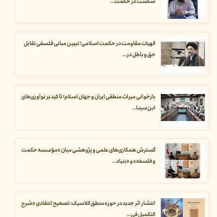
شکست در حکمت...
الهیات مقاومت در حکمت اسلامی؛ تبیین مبانی فلسفی تقابل
حق و باطل در...
بازخوانی میراث منطقی ایران و جهان اسلام؛ تأکید بر نوآوری‌های
ابن‌سینا...
گسترش همکاری‌های علمی و پژوهشی میان «مؤسسه حکمت
و فلسفه» و «بنیاد...
انتشار اثر جدید در حوزه منطق کلاسیک: تصحیح انتقادی «شرح
التکمیل فی...