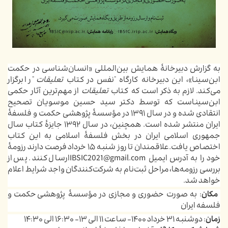
به گزارش دبیرخانۀ همایش بین‌المللی «انسان‌شناسی در حکمت
ابن‌سینا»، این دبیرخانه
کارگاه "نفس در کتاب
تعلیقات
" را برگزار
می‌کند. لازم به ذکر است که
کتاب
تعلیقات
از مهم‌ترین آثار حکمی
ابن‌سیناست که توسط دکتر سید حسین موسویان تصحیح
انتقادی شده و در سال ۱۳۹۱ در مؤسسۀ پژوهشی حکمت و فلسفۀ
ایران منتشر شده است. همچنین، در سال ۱۳۹۲ جایزۀ کتاب سال
جمهوری اسلامی ایران در بخش فلسفۀ اسلامی به این کتاب
اختصاص یافت.
علاقمندان تا روز شنبه ۱۵ خرداد فرصت دارند رزومۀ
خود را به آدرس ایمیل IBSIC2021@gmail.com
ارسال کنند. پس از
بررسی رزومه‌ها، مراحل ثبت‌نام به شرکت‌کنندگان واجد شرایط اعلام
خواهد شد.
مکان
: به صورت حضوری و مجازی در
مؤسسۀ
پژوهشی حکمت و
فلسفه ایران
زمان
: دوشنبه ۳۱ خرداد ۱۴۰۰- ساعت ۱۱ الی ۱۳- ۱۶:۳۰ الی ۱۴:۳۰