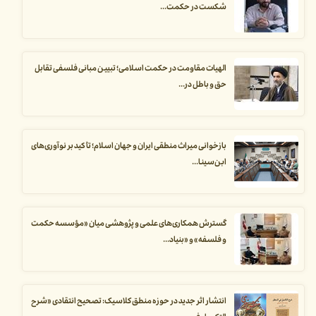
شکست در حکمت...
الهیات مقاومت در حکمت اسلامی؛ تبیین مبانی فلسفی تقابل
حق و باطل در...
بازخوانی میراث منطقی ایران و جهان اسلام؛ تأکید بر نوآوری‌های
ابن‌سینا...
گسترش همکاری‌های علمی و پژوهشی میان «مؤسسه حکمت
و فلسفه» و «بنیاد...
انتشار اثر جدید در حوزه منطق کلاسیک: تصحیح انتقادی «شرح