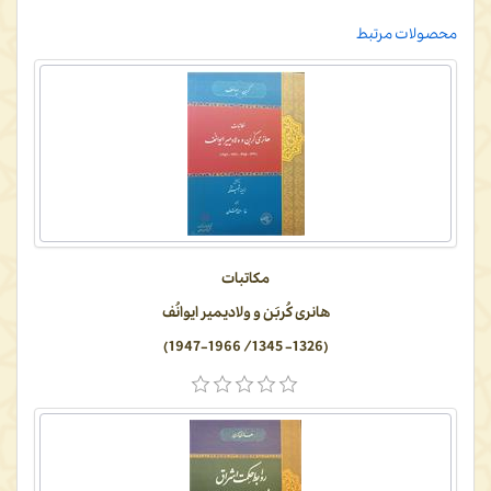
محصولات مرتبط
مکاتبات
هانری کُربَن و ولادیمیر ایوانُف
(1326- 1345/ 1947-1966)