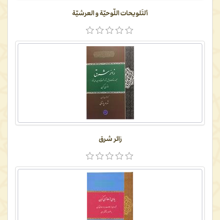
ألتَلویحات اللّوحیّة و العرشیّة
زائر شرق