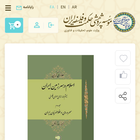
FA
EN
AR
رایانامه
0