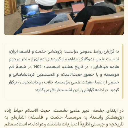
به گزارش روابط عمومی مؤسسه پژوهشی حکمت و فلسفه ایران،
نشست علمی «دوگانگی مفاهیم و گزاره‌های اعتباری از منظر مرحوم
علامه طباطبایی» در تاریخ هشتم اسفندماه 1402 در شعبۀ قم
موسسه و با حضور حجت‌الاسلام و المسلمین کرمانشاهانی و
جمعی از اعضاء هیئت علمی مؤسسه، طلاب، و دانشجویان برگزار
گردید. در ادامه گزارشی از این نشست از نظر می‌گذرد:
در ابتدای جلسه، دبیر علمی نشست، حجت الاسلام خیاط زاده
(پژوهشگر وابستۀ به موسسۀ حکمت و فلسفه) اشاره‌ای به
تاریخچه و چیستی نظریۀ اعتباریات داشتند و در ادامه، استاد معظم