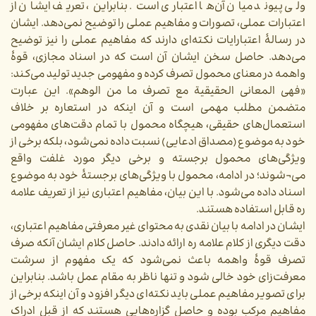
ولی پیوند میان آن‌ها اعتباری است. بنابراین، تعریف ایشان از
اعتبارات عملی، تصورات و مفاهیم عملی را توضیح نمی‌دهد. ایشان
در رسالۀ اعتبارایات نکته‌ای دارند که مفاهیم عملی را نیز توضیح
می‌دهد. حاصل سخن ایشان آن است که در اسناد مجازی، قوۀ
واهمه در معنای محمول تصرف کرده و مفهومی جدید تولید می‌کند:
«فهی المعانی الحقیقیة مع تصرف ما من الوهم». این عبارت
متضمن مطلب مهمی است و آن اینکه در استعاره بر خلاف
استعمال‌های حقیقی، هیچگاه محمول با تمام دقت‌های مفهومی
خود به موضوع (مصداق ادعایی) نسبت داده نمی‌شود، بلکه برخی از
ویژگی‌های محمول برجسته و برخی دیگر مورد غلفت واقع
می¬شوند؛ در ادامه، محمول با ویژگی‌های برجستۀ خود به موضوع
اسناد داده می‌شود. با این بیان، مفاهیم اعتباری نیز از تعریف علامه
ره قابل استفاده هستند.
ایشان در ادامه با بیان نقدی به محتوای غیر معرفتی مفاهیم اعتباری،
دقت دیگری از کلام علامه ره ارائه دادند. حاصل کلام ایشان آنکه صرف
تصرف قوۀ واهمه باعث نمی‌شود که یک مفهوم از سرشت
معرفت‌زای خود خالی شود و تنها ناظر به مقام عمل باشد. بنابراین
برای تصویر مفاهیم عملی باید نکته‌ای دیگر افزود و آن اینکه برخی از
مفاهیم مرکب بوده و حاصل گزاره‌هایی هستند که از قبل ادراک