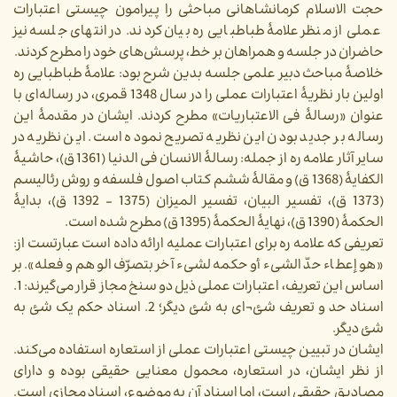
حجت الاسلام کرمانشاهانی مباحثی را پیرامون چیستی اعتبارات
عملی از منظر علامۀ طباطبایی ره بیان کردند. در انتهای جلسه نیز
حاضران در جلسه و همراهان بر خط، پرسش‌های خود را مطرح کردند.
خلاصۀ مباحث دبیر علمی جلسه بدین شرح بود: علامۀ طباطبایی ره
اولین بار نظریۀ اعتبارات عملی را در سال 1348 قمری، در رساله‌ای با
عنوان «رسالۀ فی الاعتباریات» مطرح کردند. ایشان در مقدمۀ این
رساله بر جدید بودن این نظریه تصریح نموده است. این نظریه در
سایر آثار علامه ره از جمله: رسالۀ الانسان فی الدنیا (1361 ق)، حاشیۀ
الکفایۀ (1368 ق) و مقالۀ ششم کتاب اصول فلسفه و روش رئالیسم
(1373 ق)، تفسیر البیان، تفسیر المیزان (1375 - 1392 ق)، بدایۀ
الحکمۀ (1390 ق)، نهایۀ الحکمۀ (1395 ق) مطرح شده است.
تعریفی که علامه ره برای اعتبارات عملیه ارائه داده است عبارتست از:
«هو إعطاء حدّ الشی‏ء أو حکمه لشی‏ء آخر بتصرّف الوهم و فعله». بر
اساس این تعریف، اعتبارات عملی ذیل دو سنخ مجاز قرار می‌گیرند: 1.
اسناد حد و تعریف شئ¬ای به شئ دیگر؛ 2. اسناد حکم یک شئ به
شئ دیگر.
ایشان در تبیین چیستی اعتبارات عملی از استعاره استفاده می‌کند.
از نظر ایشان، در استعاره، محمول معنایی حقیقی بوده و دارای
مصادیق حقیقی است، اما اسناد آن به موضوع، اسناد مجازی است.