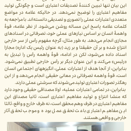
این بیان تنها تبیین کنندۀ تصدیقات اعتباری است و چگونگی تولید
مفاهیم اعتباری را توضیح نمی‌دهد. در حالیکه علامه در مواضع
متعددی اعتبارات عملی را تصوری و تصدیقی دانسته‌اند. با مراجعه به
کلمات علامه پاسخ این مساله روشن می‌شود. از نظر علامه، قوۀ
واهمۀ انسان بر اساس نیازهای عملی خود، تصرفاتی در اسنادهای
مجازی انجام می‌دهد. به طور مثال، گرچه مفهوم رأس از سر خارجی
انتزاع شده و بر آن حقیقتا و بر زید (به عنوان رئیس یک اداره) مجازا
اسناد داده می‌شود، لکن در ادامه، قوۀ واهمه رأس را تبدیل به
«رئیس» می‌کند و این عنوان دیگر بر رأس خارجی تطبیق نمی‌شود.
بنابراین، از آنجا هدف از اعتبارات عملی، انگیزههای اجتماعی انسان
است، قوۀ واهمه تصرفاتی در معانی حقیقی انجام می‌دهد و از این
رهگذر تصورات اعتباری تولید می‌شوند که سرشتی عملی دارند.
بنابراین، در تمامی اعتبارات عملیه، اولا مصداقی حقیقی وجود دارد
که منشا انتزاع و تولید مفاهیم اعتباری است، ثانیا مصداق این
مفاهیم اعتباری در ظرف وهم محقق است، نه ظرف خارج و واقع، ثالثا
این مفاهیم اعتباری باعث تحقق عمل بوده و موجب تحقق آثار
خارجی و واقعی هستند.