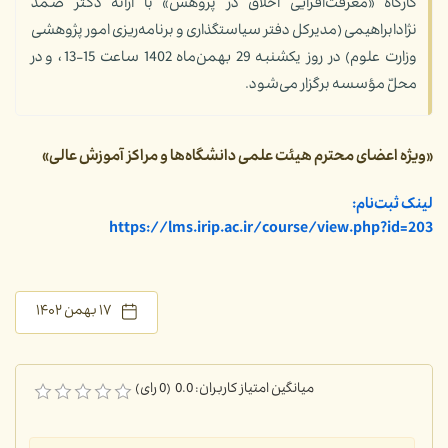
کارگاه «معرفت‌افزایی اخلاق در پژوهش» با ارائه دکتر صمد
نژادابراهیمی (مدیرکل دفتر سیاستگذاری و برنامه‌ریزی امور پژوهشی
وزارت علوم) در روز یکشنبه 29 بهمن‌ماه 1402 ساعت 15-13، و در
محلّ مؤسسه برگزار می‌شود.
«ویژه اعضای محترم هیئت علمی دانشگاه‌ها و مراکز آموزش عالی»
لینک ثبت‌نام:
https://lms.irip.ac.ir/course/view.php?id=203
۱۷ بهمن ۱۴۰۲
میانگین امتیاز کاربران: 0.0 (0 رای)