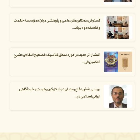
گسترش همکاری‌های علمی و پژوهشی میان «مؤسسه حکمت
و فلسفه» و «بنیاد...
انتشار اثر جدید در حوزه منطق کلاسیک: تصحیح انتقادی «شرح
التکمیل فی...
بررسی نقش دفاع رمضان در شکل‌گیری هویت و خودآگاهی
ایرانی اسلامی در...