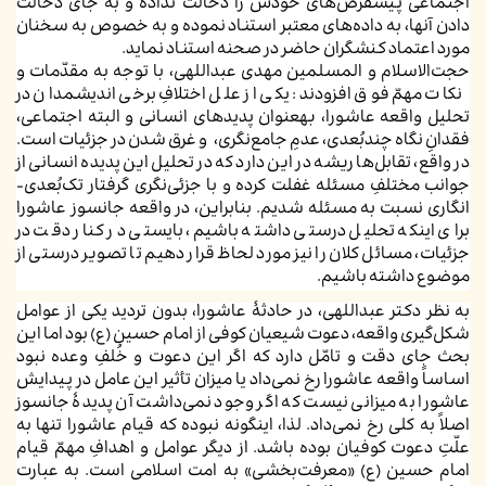
اجتماعی پیشفرض‌های خودش را دخالت نداده و به جای دخالت
دادن آن­ها، به داده‌های معتبر استناد نموده و به خصوص به سخنان
مورد اعتماد کنشگران حاضر در صحنه استناد نماید.
حجت‌الاسلام و المسلمین مهدی عبداللهی، با توجه به مقدّمات و
نکات مهمّ فوق افزودند: یکی از علل اختلافِ برخی اندیشمدان در
تحلیل واقعه عاشورا، به­عنوان پدیده­ای انسانی و البته اجتماعی،
فقدانِ نگاه چندبُعدی، عدمِ جامع‌نگری، و غرق شدن در جزئیات است.
در واقع، تقابل‌ها ریشه در این دارد که در تحلیل این پدیده انسانی از
جوانب مختلفِ مسئله غفلت کرده و با جزئی‌نگری گرفتار تک‌بُعدی­
انگاری نسبت به مسئله شدیم. بنابراین، در واقعه جانسوز عاشورا
برای اینکه تحلیل درستی داشته باشیم، بایستی در کنار دقت در
جزئیات، مسائل کلان را نیز مورد لحاظ قرار دهیم تا تصویر درستی از
موضوع داشته باشیم.
به نظر دکتر عبداللهی، در حادثۀ عاشورا، بدون تردید یکی از عوامل
شکل‌گیری واقعه، دعوت شیعیان کوفی از امام حسین (ع) بود اما این
بحث جای دقت و تامّل دارد که اگر این دعوت و خُلفِ وعده نبود
اساساً واقعه عاشورا رخ نمی‌داد یا میزان تأثیر این عامل در پیدایش
عاشورا به میزانی نیست که اگر وجود نمی‌داشت آن پدیدۀ جانسوز
اصلاً به کلی رخ نمی‌داد. لذا، اینگونه نبوده که قیام عاشورا تنها به
علّتِ دعوت کوفیان بوده باشد. از دیگر عوامل و اهدافِ مهمّ قیام
امام حسین (ع) «معرفت‌بخشی» به امت اسلامی است. به عبارت