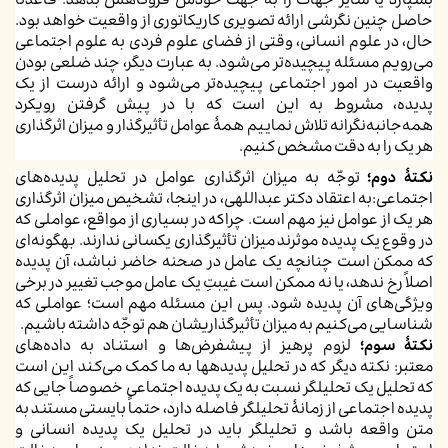
بسپارد یا سایر جهات را به جهت خودش فروکاهش بدهد. قاعدتاً
حاصل چنین نگرشی ارائه تصویری کاریکاتوری از واقعیت خواهد بود.
حال، در علوم انسانی، وقتی از فضای علوم فردی به علوم اجتماعی
می‌رویم مسئله پیچیده‌تر می‌شود. به عبارت دیگر، چند ضلعی بودن
واقعیت در امور اجتماعی پیچیده‌تر می‌شود و ارائه درست از یک
پدیده، مشروط به این است که با در پیش گرفتن رویکرد
همه‌جانبه‌نگرانه تلاش نماییم همۀ عوامل تأثیرگذار و میزان اثرگذاری
هر یک را به دقت مشخص کنیم.
نکتۀ دوم؛
توجّه به میزان اثرگذاری عوامل در تحلیل پدیده‌های
اجتماعی:به اعتقاد دکتر عبداللهی، در اینجا، تشخیص میزان اثرگذاری
هر یک از عوامل نیز مهم است. چراکه در بسیاری از مواقع، عواملی که
در وقوع یک پدیده موثرند میزان تأثیرگذاری یکسانی ندارند. به­گونه‌ای
که ممکن است چنانچه یک عامل در صحنه حاضر نباشد، آن پدیده
اصلاً رخ ندهد، یا نه ممکن است غیبتِ یک عامل موجب تغییر در برخی
ویژگی‌های آن پدیده شود. پس این مسئله مهم است؛ عواملی که
شناسایی می‌کنیم به میزان تأثیرگذاری­شان هم توجّه داشته باشیم.
نکتۀ سوم؛
لزوم پرهیز از پیشفرض‌ها و استناد به داده‌های
معتبر: نکته دیگر که در تحلیل پدیده­ها به ما کمک می‌کند این است
که تحلیل یک تحلیلگر نسبت به یک پدیده اجتماعی خصوصاً جایی که
پدیده اجتماعی از زمانۀ تحلیلگر فاصله دارد، حتماً بایستی مستند به
متن واقعه باشد و تحلیلگر باید در تحلیل یک پدیده انسانی و