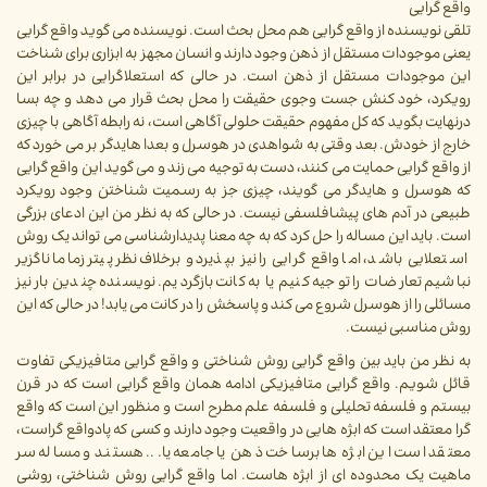
واقع گرایی
تلقی نویسنده از واقع گرایی هم محل بحث است. نویسنده می گوید واقع گرایی
یعنی موجودات مستقل از ذهن وجود دارند و انسان مجهز به ابزاری برای شناخت
این موجودات مستقل از ذهن است. در حالی که استعلاگرایی در برابر این
رویکرد، خود کنش جست وجوی حقیقت را محل بحث قرار می دهد و چه بسا
درنهایت بگوید که کل مفهوم حقیقت حلولی آگاهی است، نه رابطه آگاهی با چیزی
خارج از خودش. بعد وقتی به شواهدی در هوسرل و بعدا هایدگر بر می خورد که
از واقع گرایی حمایت می کنند، دست به توجیه می زند و می گوید این واقع گرایی
که هوسرل و هایدگر می گویند، چیزی جز به رسمیت شناختن وجود رویکرد
طبیعی در آدم های پیشافلسفی نیست. در حالی که به نظر من این ادعای بزرگی
است. باید این مساله را حل کرد که به چه معنا پدیدارشناسی می تواند یک روش
استعلایی باشد، اما واقع گرایی را نیز بپذیرد و برخلاف نظر پیترزما ما ناگزیر
نباشیم تعارضات را توجیه کنیم یا به کانت بازگردیم. نویسنده چندین بار نیز
مسائلی را از هوسرل شروع می کند و پاسخش را در کانت می یابد! در حالی که این
روش مناسبی نیست.
به نظر من باید بین واقع گرایی روش شناختی و واقع گرایی متافیزیکی تفاوت
قائل شویم. واقع گرایی متافیزیکی ادامه همان واقع گرایی است که در قرن
بیستم و فلسفه تحلیلی و فلسفه علم مطرح است و منظور این است که واقع
گرا معتقد است که ابژه هایی در واقعیت وجود دارند و کسی که پادواقع گراست،
معتقد است این ابژه ها برساخت ذهن یا جامعه یا... هستند و مساله سر
ماهیت یک محدوده ای از ابژه هاست. اما واقع گرایی روش شناختی، روشی