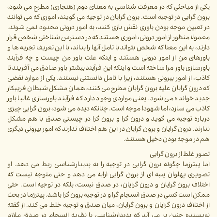
یکی از مباحثی که در معرفت شناسی به معنای دوم (هنجاری) مطرح می شود،
برون گرایی در توجیه است. برون گرایان در توجیه می گویند، اموری که می توانند
در تعیین موجه بودن باوری نقش بازی کنند، به امور درونی محدود نمی شوند.
معمولا منظور از امور درونی، اموری هستند که در دسترس شناختی شخص قرار
دارند، به این معنا که شخص بتواند با تامل آنها را بداند، با این تعریف تجربه ها و
باورهای من از امور درونی هستند و اینکه علت باور من چیست و چه فرآیند
باورسازی باور مرا ساخته است و اینکه این فرآیند بیشتر باور صادق می آفریند تا
کاذب، از امور بیرونی هستند، زیرا با تامل دانستنی نیستند. یکی از موارد نقضی
که درون گرایان علیه برون گرایان مطرح می کنند، همان مشکل شیطان فریبکار
جدید خوانده می شود. یعنی مواردی وجود دارد که فرآیند باورسازی غالبا باور
کاذب می سازد، اما شهودا موجه است. چنانکه دیده می شود، برون گرایی چیزی
درباره توجیه می گوید و درون گرا و برون گرا در چیستی صدق با هم مشکل
ندارند. درون گرایان و برون گرایان در این هم اختلاف ندارند که امور بیرونی دیگری
هم در موجه بودن دخیل هستند.
تصور غلط از برون گرایی
اما پیترزما چگونه برون گرایی در توجیه را به پدیدارشناسی ربط می دهد. او
تصویری پهلوان پنبه ای از برون گرایی ارایه می دهد و حتی متوجه نیست که
اختلاف برون گرایان و درون گرایان، در صدق نیست، بلکه در توجیه است. حتی
ممکن است کسی در صدق انسجام گرا و در توجیه برون گرا باشد. پیترزما در بحث
از اختلاف درون گرایان و برون گرایان، میان صدق و توجیه خلط می کند. از گفته
نویسنده چنین بر می آید که پدیدارشناسی با نظریه انسجام در صدق ملازم