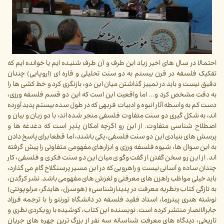
احتمالا در سال های اخیر زیاد این طرف و آن طرف شنیده ایم یا خوانده ایم که
تفکیک فلسفه در قرن بیستم به دو سنت تحلیلی و قاره ای (اروپایی) چندان
دقیق نیست و باید در تمییز گذاشتن میان این دو، بازنگری کرد و خط کشی ها را
به دقت مشخص کرد و... اما واقعیت این است که این دو قسم فلسفه ورزی،
دست کم به واسطه آثار انبوه و ادبیات فربهی که در طول سده بیستم پدید آورده
اند، به شکل گیری دو سنت متفاوت فلسفی منجر شده اند، با دو زبان و بیان و
اصطلاح شناسی متفاوت. از این رو اگرچه امکان پذیر است که دغدغه ها و
پرسش های بنیادی این دو سنت فلسفی، یکی باشند، اما قطعا برای پاسخ دادن
به این سوال ها، شیوه فلسفه ورزی و ابزارهای مفهومی متفاوتی را پیش گرفته
اند. از این رو سخن گفتن از گفت وگوی میان این دو سنت فکری و فلسفی، کار
چندان ساده و آسانی نیست و راهرویی که در این مسیر پرسنگلاخ گام می گذارد،
باید خیلی مواظب راهزن های معرفتی و لغزش های مفهومی باشد. نشر کرگدن،
به تازگی کتاب «نظریه معرفت در پدیدارشناسی» (هوسرل، هایدگر، مرلوپونتی)
نوشته هنری پیترزما، استاد فقید فلسفه در دانشگاه تورنتو را با ترجمه فرزاد
جابرالانصار منتشر کرده است. نویسنده این کتاب، کوشیده با رویکردی نظری و
تاریخی، دیدگاه های معرفت شناسانه سه نفر از بزرگ ترین چهره های جریان