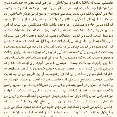
فلسفی است که با اتکا به امور واقع کارش را آغاز می کند. یعنی به جای ایده های
در ذهن، از آنچه واقعیت دارد و در من تاثیر می گذارد و نتیجه شناختی در من دارد،
آغاز می کنم. به نظر من پدیدارشناسی هوسرل، واقع گرایی روش شناختی را رد
می کند، اما لزوما واقع گرایی متافیزیکی را رد نمی کند. یعنی با این مشکل ندارد
که ابژه هایی خارج و مستقل از ما وجود دارند، بلکه مشکلش این است که این
طوری نمی شود فلسفه درست را شروع کرد. اینجاست که محل اشتراک کانت و
هوسرل است. کانت می گوید از مقولات ذهنی آغاز کنیم و بعد به این می رسد که
امور واقع به دلیل انطباق شان با مقولات ذهنی، قابل شناخت هستند. در حالی
که لاک و هیوم می گویند چیزهایی در نتیجه تجربه به ما داده می شوند و بعد ایده
برساخت ذهنی من بر آن داده است تا آن را برای خودم توجیه کنم، بنابراین نزد لاک
و هیوم و سنت تجربه گرا، محسوس یا امر واقع اولویت شناخت شناسانه دارد.
اما این اولویت نزد کانت نیست. هوسرل هم می گوید برای اینکه فلسفه را به
درستی شروع کنیم، باید از قصد حقیقت جویی خودمان یا آگاهی معطوف به
حقیقت آغاز کنیم و ساختار این آگاهی را بفهمیم. از این طریق می توانیم به یک
فلسفه درست و صحیح برسیم. این فلسفه ممکن است در مسیر خودش به
واقعیت داشتن برخی امور برسد و برخی امور را غیرواقعی بداند و بسیاری از امور
را که در بدو امر در تعلیق گذاشتیم، به عنوان امور واقعی بازیابی کند. بنابراین
من تعارضی میان واقع گرای متافیزیکی بودن هوسرل و ایده آلیست بودن روش
شناختی او نمی بینم. اما اگر میان این دو نوع واقع گرایی خلط کنیم، مساله
چالش برانگیز می شود و شکاکیت نیز مهم جلوه می کند. به عبارت دیگر می توان
واقع گرای متافیزیکی بود و در عین حال شکاک نیز باشیم، اما این بنیان فلسفی