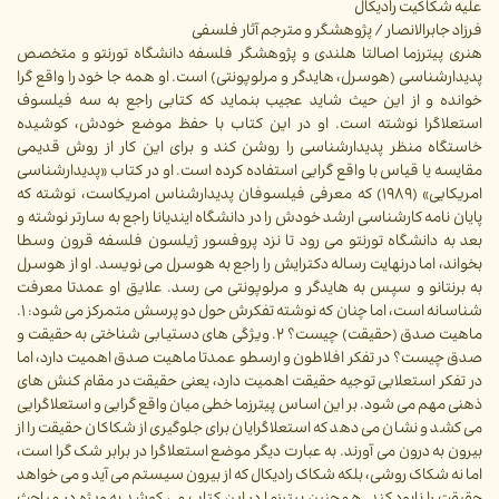
علیه شکاکیت رادیکال
فرزاد جابرالانصار / پژوهشگر و مترجم آثار فلسفی
هنری پیترزما اصالتا هلندی و پژوهشگر فلسفه دانشگاه تورنتو و متخصص
پدیدارشناسی (هوسرل، هایدگر و مرلوپونتی) است. او همه جا خود را واقع گرا
خوانده و از این حیث شاید عجیب بنماید که کتابی راجع به سه فیلسوف
استعلاگرا نوشته است. او در این کتاب با حفظ موضع خودش، کوشیده
خاستگاه منظر پدیدارشناسی را روشن کند و برای این کار از روش قدیمی
مقایسه یا قیاس با واقع گرایی استفاده کرده است. او در کتاب «پدیدارشناسی
امریکایی» (۱۹۸۹) که معرفی فیلسوفان پدیدارشناس امریکاست، نوشته که
پایان نامه کارشناسی ارشد خودش را در دانشگاه ایندیانا راجع به سارتر نوشته و
بعد به دانشگاه تورنتو می رود تا نزد پروفسور ژیلسون فلسفه قرون وسطا
بخواند، اما درنهایت رساله دکترایش را راجع به هوسرل می نویسد. او از هوسرل
به برنتانو و سپس به هایدگر و مرلوپونتی می رسد. علایق او عمدتا معرفت
شناسانه است، اما چنان که نوشته تفکرش حول دو پرسش متمرکز می شود: ۱.
ماهیت صدق (حقیقت) چیست؟ ۲. ویژگی های دستیابی شناختی به حقیقت و
صدق چیست؟ در تفکر افلاطون و ارسطو عمدتا ماهیت صدق اهمیت دارد، اما
در تفکر استعلایی توجیه حقیقت اهمیت دارد، یعنی حقیقت در مقام کنش های
ذهنی مهم می شود. بر این اساس پیترزما خطی میان واقع گرایی و استعلاگرایی
می کشد و نشان می دهد که استعلاگرایان برای جلوگیری از شکاکان حقیقت را از
بیرون به درون می آورند. به عبارت دیگر موضع استعلاگرا در برابر شک گرا است،
اما نه شکاک روشی، بلکه شکاک رادیکال که از بیرون سیستم می آید و می خواهد