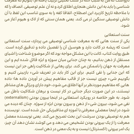
نارواست که من به سبب آنکه در سنت تحلیلی تربیت یافته ام، بگویم که معرفت
شناسی را باید به این دانش هنجاری اطلاق کرد و نه آن علم توصیفی. انصاف را که
با ملاحظه تاریخ کاربرد این اصطلاح، اتفاقا کفه را به سوی تناسب این لفظ با آن
دانش توصیفی سنگین تر می کند. یعنی همان سنتی که از لاک و هیوم آغاز می
شود.
سنت استعلایی
یکی از سنت هایی که به معرفت شناسی توصیفی می پردازد، سنت استعلایی
است که ریشه در کانت دارد و هوسرل آن را تفصیل داده و تدقیق کرده است.
طبق روایت کتاب، کانت با این مشکل مواجه بود که اگر موضوع شناخت را اشیای
مستقل از ذهن بدانیم، به چنان جدایی میان سوژه و ابژه قائل شده ایم و این
معرفت به جهان را ناممکن می کند. برای رهایی از شکاکیت راهی جز این نیست
که این جدایی را نفی کنیم. برای این کار باید در تعریف شیء بازبینی کنیم و
بگوییم شیء چیزی نیست جز از قالب مفاهیم پیش در آوردن داده ها؛ داده
هایی که مفاهیم موردنظر بر آنها اطلاق می شود، خود دارای ویژگی های متناظر
نیستند، در این صورت دیگر جدایی در کار نیست و برهان شکاکیت باطل می
شود. به طور خلاصه در رویکرد استعلایی در اینجا بیرون بودنی (externalism)
نفی می شود، بیرون شیء از ذهن و بیرون بودن ابژه از سوژه. چنان که دیده می
شود در اینجا معضلی معرفتی با آموزه ای متافیزیکی حل شده است. نویسنده
هم به توصیفی بودن سرشت این بحث تصریح می کند. یعنی نویسنده معضل
معرفت را از یک بیرونی بودن تشخیص می دهد و می کوشد نشان دهد آن چیز،
یک امر بیرونی (اکسترنال) نیست و به یک معنی در ذهن است.