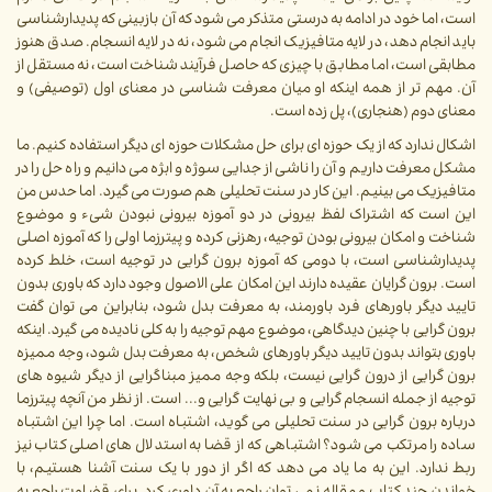
است، اما خود در ادامه به درستی متذکر می شود که آن بازبینی که پدیدارشناسی
باید انجام دهد، در لایه متافیزیک انجام می شود، نه در لایه انسجام. صدق هنوز
مطابقی است، اما مطابق با چیزی که حاصل فرآیند شناخت است، نه مستقل از
آن. مهم تر از همه اینکه او میان معرفت شناسی در معنای اول (توصیفی) و
معنای دوم (هنجاری)، پل زده است.
اشکال ندارد که از یک حوزه ای برای حل مشکلات حوزه ای دیگر استفاده کنیم. ما
مشکل معرفت داریم و آن را ناشی از جدایی سوژه و ابژه می دانیم و راه حل را در
متافیزیک می بینیم. این کار در سنت تحلیلی هم صورت می گیرد. اما حدس من
این است که اشتراک لفظ بیرونی در دو آموزه بیرونی نبودن شیء و موضوع
شناخت و امکان بیرونی بودن توجیه، رهزنی کرده و پیترزما اولی را که آموزه اصلی
پدیدارشناسی است، با دومی که آموزه برون گرایی در توجیه است، خلط کرده
است. برون گرایان عقیده دارند این امکان علی الاصول وجود دارد که باوری بدون
تایید دیگر باورهای فرد باورمند، به معرفت بدل شود، بنابراین می توان گفت
برون گرایی با چنین دیدگاهی، موضوع مهم توجیه را به کلی نادیده می گیرد. اینکه
باوری بتواند بدون تایید دیگر باورهای شخص، به معرفت بدل شود، وجه ممیزه
برون گرایی از درون گرایی نیست، بلکه وجه ممیز مبناگرایی از دیگر شیوه های
توجیه از جمله انسجام گرایی و بی نهایت گرایی و... است. از نظر من آنچه پیترزما
درباره برون گرایی در سنت تحلیلی می گوید، اشتباه است. اما چرا این اشتباه
ساده را مرتکب می شود؟ اشتباهی که از قضا به استدلال های اصلی کتاب نیز
ربط ندارد. این به ما یاد می دهد که اگر از دور با یک سنت آشنا هستیم، با