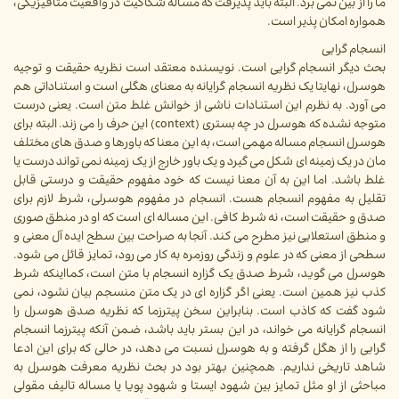
ما را از بین نمی برد. البته باید پذیرفت که مساله شکاکیت در واقعیت متافیزیکی،
همواره امکان پذیر است.
انسجام گرایی
بحث دیگر انسجام گرایی است. نویسنده معتقد است نظریه حقیقت و توجیه
هوسرل، نهایتا یک نظریه انسجام گرایانه به معنای هگلی است و استناداتی هم
می آورد. به نظرم این استنادات ناشی از خوانش غلط متن است. یعنی درست
متوجه نشده که هوسرل در چه بستری (context) این حرف را می زند. البته برای
هوسرل انسجام مساله مهمی است، به این معنا که باورها و صدق های مختلف
مان در یک زمینه ای شکل می گیرد و یک باور خارج از یک زمینه نمی تواند درست یا
غلط باشد. اما این به آن معنا نیست که خود مفهوم حقیقت و درستی قابل
تقلیل به مفهوم انسجام هست. انسجام در مفهوم هوسرلی، شرط لازم برای
صدق و حقیقت است، نه شرط کافی. این مساله ای است که او در منطق صوری
و منطق استعلایی نیز مطرح می کند. آنجا به صراحت بین سطح ایده آل معنی و
سطحی از معنی که در علوم و زندگی روزمره به کار می رود، تمایز قائل می شود.
هوسرل می گوید، شرط صدق یک گزاره انسجام با متن است، کمااینکه شرط
کذب نیز همین است. یعنی اگر گزاره ای در یک متن منسجم بیان نشود، نمی
شود گفت که کاذب است. بنابراین سخن پیترزما که نظریه صدق هوسرل را
انسجام گرایانه می خواند، در این بستر باید باشد، ضمن آنکه پیترزما انسجام
گرایی را از هگل گرفته و به هوسرل نسبت می دهد، در حالی که برای این ادعا
شاهد تاریخی نداریم. همچنین بهتر بود در بحث نظریه معرفت هوسرل به
مباحثی از او مثل تمایز بین شهود ایستا و شهود پویا یا مساله تالیف مقولی