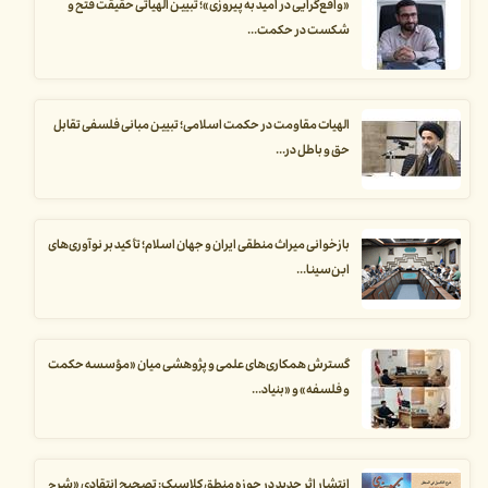
«واقع‌گرایی در امید به پیروزی»؛ تبیین الهیاتی حقیقت فتح و
شکست در حکمت...
الهیات مقاومت در حکمت اسلامی؛ تبیین مبانی فلسفی تقابل
حق و باطل در...
بازخوانی میراث منطقی ایران و جهان اسلام؛ تأکید بر نوآوری‌های
ابن‌سینا...
گسترش همکاری‌های علمی و پژوهشی میان «مؤسسه حکمت
و فلسفه» و «بنیاد...
انتشار اثر جدید در حوزه منطق کلاسیک: تصحیح انتقادی «شرح