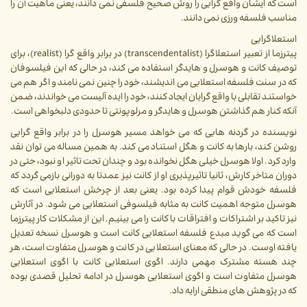
است که ایشان واقع گرایی را روش صحیح فلسفی نمی دانند، یعنی ماهیت آن را
مناسب فلسفه ورزی نمی دانند.
استعلاگرایی
پیترزما از تعبیر استعلاگرا (transcendentalist) در برابر واقع گرا (realist)، برای
توصیف کانت و هوسرل و هایدگر استفاده می کند، در حالی که این فیلسوفان
که در سنت فلسفه استعلایی می اندیشند، خود را چنین نمی نامند و اگر هم می
خواستند تقابلی با واقع گرایان ایجاد کنند، خود را ایده آلیست می خواندند، ضمن
آنکه کنار هم گذاشتن هوسرل و هایدگر و مرلوپونتی تا حدودی دلبخواهی است.
نویسنده در گردنه هایی که می خواهد مسیر هوسرل را در برابر واقع گرایی
روشن کند، بارها به کانت و هگل استناد می کند. به همین مساله می توان نقد
وارد کرد. اولا هوسرل خیلی هگل نخوانده بود و چندان تحت تاثیر او نبود، حتی در
دوران متاخر کارش، ثانیا تاثیرپذیری او از کانت نیز عمدتا به دورانی بازمی گردد که
فلسفه خودش قوام پیدا کرده بود. یعنی بعد از چرخش استعلایی است که
هوسرل متوجه اهمیت کانت به مثابه فیلسوفی استعلایی می شود. در آثارش
نیز تاکید بر اشتراکات و افتراقات با کانت را می بینیم. این از مشکلات کار پیترزما
است که می گوید مبدع فلسفه استعلایی کانت است و هوسرل نسخه تعدیل
یافته اوست. در حالی که معنای استعلایی در کانت و هوسرل متفاوت است، هر
چند هسته مشترک مهمی دارند. اگوی استعلایی کانت با اگوی استعلایی
هوسرل متفاوت است و اگوی استعلایی هوسرل در ادامه تحلیل قصدی بوده
که در پژوهش های منطقی ارایه داد.