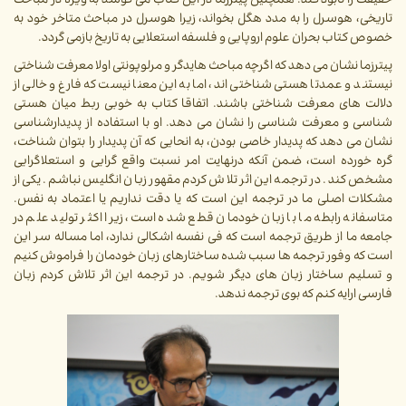
حقیقت را نابود کند. همچنین پیترزما در این کتاب می کوشد به ویژه در مباحث
تاریخی، هوسرل را به مدد هگل بخواند، زیرا هوسرل در مباحث متاخر خود به
خصوص کتاب بحران علوم اروپایی و فلسفه استعلایی به تاریخ بازمی گردد.
پیترزما نشان می دهد که اگرچه مباحث هایدگر و مرلوپونتی اولا معرفت شناختی
نیستند و عمدتا هستی شناختی اند، اما به این معنا نیست که فارغ و خالی از
دلالت های معرفت شناختی باشند. اتفاقا کتاب به خوبی ربط میان هستی
شناسی و معرفت شناسی را نشان می دهد. او با استفاده از پدیدارشناسی
نشان می دهد که پدیدار خاصی بودن، به انحایی که آن پدیدار را بتوان شناخت،
گره خورده است، ضمن آنکه درنهایت امر نسبت واقع گرایی و استعلاگرایی
مشخص کند. در ترجمه این اثر تلاش کردم مقهور زبان انگلیس نباشم. یکی از
مشکلات اصلی ما در ترجمه این است که یا دقت نداریم یا اعتماد به نفس.
متاسفانه رابطه ما با زبان خودمان قطع شده است، زیرا اکثر تولید علم در
جامعه ما از طریق ترجمه است که فی نفسه اشکالی ندارد، اما مساله سر این
است که وفور ترجمه ها سبب شده ساختارهای زبان خودمان را فراموش کنیم
و تسلیم ساختار زبان های دیگر شویم. در ترجمه این اثر تلاش کردم زبان
فارسی ارایه کنم که بوی ترجمه ندهد.