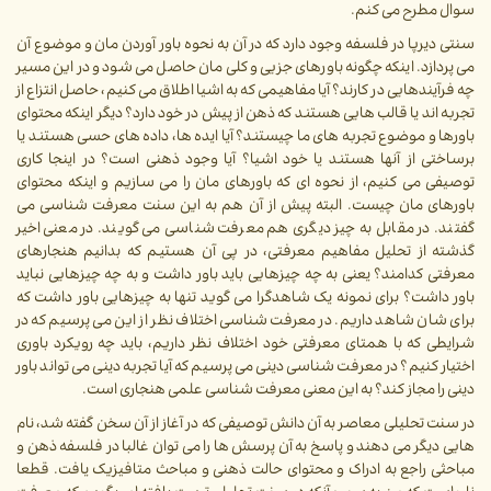
سوال مطرح می کنم.
سنتی دیرپا در فلسفه وجود دارد که در آن به نحوه باور آوردن مان و موضوع آن
می پردازد. اینکه چگونه باورهای جزیی و کلی مان حاصل می شود و در این مسیر
چه فرآیندهایی در کارند؟ آیا مفاهیمی که به اشیا اطلاق می کنیم، حاصل انتزاع از
تجربه اند یا قالب هایی هستند که ذهن از پیش در خود دارد؟ دیگر اینکه محتوای
باورها و موضوع تجربه های ما چیستند؟ آیا ایده ها، داده های حسی هستند یا
برساختی از آنها هستند یا خود اشیا؟ آیا وجود ذهنی است؟ در اینجا کاری
توصیفی می کنیم، از نحوه ای که باورهای مان را می سازیم و اینکه محتوای
باورهای مان چیست. البته پیش از آن هم به این سنت معرفت شناسی می
گفتند. در مقابل به چیز دیگری هم معرفت شناسی می گویند. در معنی اخیر
گذشته از تحلیل مفاهیم معرفتی، در پی آن هستیم که بدانیم هنجارهای
معرفتی کدامند؟ یعنی به چه چیزهایی باید باور داشت و به چه چیزهایی نباید
باور داشت؟ برای نمونه یک شاهدگرا می گوید تنها به چیزهایی باور داشت که
برای شان شاهد داریم. در معرفت شناسی اختلاف نظر از این می پرسیم که در
شرایطی که با همتای معرفتی خود اختلاف نظر داریم، باید چه رویکرد باوری
اختیار کنیم؟ در معرفت شناسی دینی می پرسیم که آیا تجربه دینی می تواند باور
دینی را مجاز کند؟ به این معنی معرفت شناسی علمی هنجاری است.
در سنت تحلیلی معاصر به آن دانش توصیفی که در آغاز از آن سخن گفته شد، نام
هایی دیگر می دهند و پاسخ به آن پرسش ها را می توان غالبا در فلسفه ذهن و
مباحثی راجع به ادراک و محتوای حالت ذهنی و مباحث متافیزیک یافت. قطعا