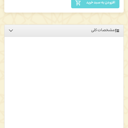
افزودن به سبد خرید
مشخصات کلی
این کتاب، ترجمه مجموعه نامه‌هایی است که بین خاورشناس روس،
ولادیمیر ایوانف (1886ـ1970م) و فیلسوف، اسلام‌شناس و شرق‌شناس
فرانسوی، هانری کربَن (1903ـ 1978م) و همسر وی، استلا کربن، طی
بیست سال، در فاصله سالهای 1947 تا 1967 م مبادله شده است. این
مکاتبات، گواه روشنی بر دوره‌ای فوق‌العاده حسّاس و زنده از تاریخ
شرق‌شناسی و فلسفه‌ است. شخصیت حاکم و اصلی که صحنه را پر
می‌کند، چیزی است که قرار است خیلی زود، صورت کتاب به خود بگیرد،
یعنی نسخه خطّی ناشناخته. در هر نامه، طرفین از کاری که در دست تألیف
یا تصحیح دارند، گزارش می‌دهند و مقدار قابل‌توجّهی از کتب و نسخ خطّی،
بین آنها ردّ و بدل می‌شود که گاهی کشف یکی از آنها، موجب پدیدآمدن یک
اثر پیش‌بینی‌نشده می‌گردد و به شکل‌گیری مؤلّفه‌ای می‌انجامد که بدون آن
کتاب، ناممکن می‌بود. این نامه‌ها، علاوه بر جنبه علمی و پژوهشی، از دید
دیگری هم برای خوانندگان فارسی‌زبان حائز اهمیت شمرده می‌شوند آن
اینکه بالاخره بر اثر اصرار مکرّر کربن برای مسافرت ایوانف به ایران، وی در