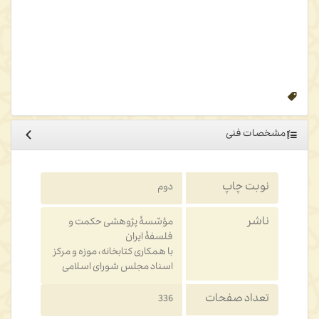
سال 1959 به ایران آمده و حدود ده سال آخر عمر خود را در تهران سپری
می‌نماید.
پس از مقدمه دکتر غلامرضا اعوانی، پیش‌گفتارهایی از مترجم کتاب به
کریستیان ژامبه و ناشر آمده است.
در پایان کتاب: اختصارات، چکیده زندگی‌نامه کسان، کتابنامه و نمایه‌های
گوناگون تنظیم شده است.
مشخصات فنی
نوبت چاپ
دوم
ناشر
مؤسّسۀ پژوهشی حکمت و
فلسفۀ ایران
با همکاری کتابخانه، موزه و مرکز
اسناد مجلس شورای اسلامی
تعداد صفحات
336