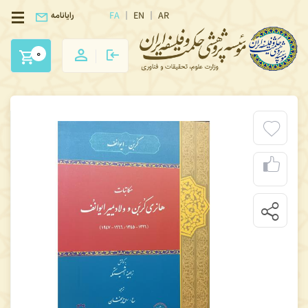
FA
EN
AR
رایانامه
0