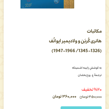
مکاتبات
هانری کُربَن و ولادیمیر ایوانُف
(1326- 1345/ 1947-1966)
به کوششِ زابینه اشمیتکه
ترجمۀ ع. روح‌بخشان
%۲۰ تخفیف
۳۶۰,۰۰۰
تومان
۴۵۰,۰۰۰
تومان