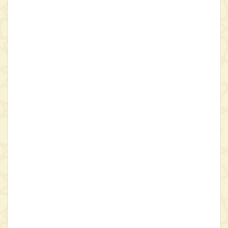
داشتن این اثر، این گمان را تقویت می‌کند که از آثار متأخّر دوران حیات
ابن‌سینا بوده و از بازاندیشی‌های او در برخی مسائل بی‌بهره نبوده باشد.
کتاب تعلیقات، همانند بسیاری دیگر از آثار چاپ‌شدۀ ابن‌سینا، تاکنون به
شیوۀ شایسته‌ای تصحیح نشده است؛ و از‌این‌رو، مصحح بر آن شده است
تا با تصحیح انتقادی این کتاب مهم بر اساس نسخه‌های معتبر، این نیاز را
برآورده سازد.
تعلیقات فراهم آمده از پاره‌نوشته‌هایی حکمی و فلسفی است که می‌توان
آن‌ها را در سه موضوع کلّی «منطقیّات»، «طبیعیّات» و «الهیّات»
دسته‌بندی کرد. هر پاره‌نوشته‌ای به «تعلیق» معروف است که مطلبی در
یکی از موضوعات یاده‌‌شده را در‌بر دارد؛ این تعلیق‌ها برخی بس بلند و
برخی بس کوتاه هستند و برخی دیگر در میانه‌ها. از نام و نشانه «تعلیق»
برمی‌آید که این تعلیق‌ها در حاشیه مطلبی و در توضیح یا تکمیل آن به
نگارش درآمده‌اند، چنان‌که کسانی چون ملاّصدرا از این اثر به عنوان
تعلیقات شیخ بر شفاء یاد کرده‌اند؛ امّا با نگاهی دقیق‌تر در آن‌ها چنین
می‌نماید که بسیاری از این پاره‌نوشته‌ها خاستگاه‌های دیگری نیز دارند:
برخی برآمده از پرسش‌های شاگردان‌اند، برخی در بیان و نقد آراء دیگران
به‌ویژه متکلّمان معتزلی، مواردی عیناً بازنوشته از تعلیقات فارابی و شفاء
یا برگردانده به عربی از دانشنامۀ علائی، و مانندِ آن.
«تعلیقات» هم‌چنین نام اثر مستقلّی از فارابی (259 - 339 ق / 872 - 950
م) است که همانند تعلیقات ابن‌سینا، مطالب گوناگون و یادداشت‌های