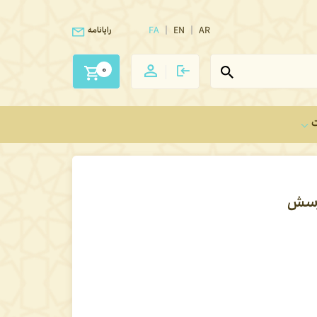
FA
EN
AR
رایانامه
0
ت
پرسش