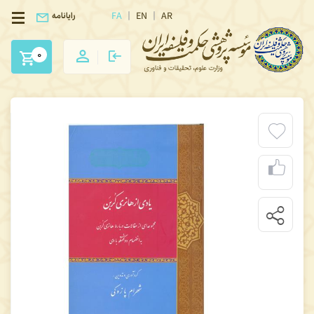
FA
EN
AR
رایانامه
0