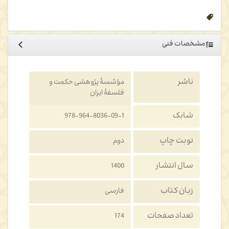
و روش ترجمه آنها، مشرقیون جهان متحد شود.
مشخصات فنی
ناشر
مؤسّسۀ پژوهشی حکمت و
فلسفۀ ایران
شابک
978-964-8036-09-1
نوبت چاپ
دوم
سال انتشار
1400
زبان کتاب
فارسی
تعداد صفحات
174