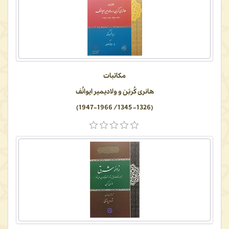
مکاتبات
هانری کُربَن و ولادیمیر ایوانُف
(1326- 1345/ 1947-1966)