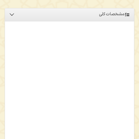
مشخصات کلی
در کتاب حاضر همان تنوّع فکری که در آثار گوناگون هانری کربن، فیلسوف
فرانسوی، وجود داشته است، تا حدّی به‌چشم می‌خورد. بخش اصلی این
کتاب، مجموعه مقالاتی است که دوستان و شاگردان کربن درباره وی
نوشته‌اند. دیدار و گفت‌و‌گویی هم که هر‌کدام مشتمل بر نکات جالب
توجّهی است، در این مجموعه آمده است. سلوک در تفکر، از هانری کربن،
محققّی بصیر در حوزه‌های مختلف از جمله فلسفه هایدگر و
پدیدارشناسی و روانکاوی یونگ از یک طرف و الهیات مسیحی و عرفان
تطبیقی و شرق‌شناسی و ایران‌شناسی از طرف دیگر ساخته بود. تنوّع آثار
کربن و گوناگونی حوزه‌های فکری شاگردان وی، گواه نفوذ تفکر اوست.
بدین‌سان، اگر قرار باشد شؤون و اطوار فکری وی معرّفی شود،
متخصصّین مختلفی باید قلم به دست گیرند. کربن، سائر عالم تفکر است
و لذا همواره در دور هرمنوتیکی از فلسفه به شرق‌شناسی و عرفان و از
شرق‌شناسی و عرفان به فلسفه سیر می‌کرد. لذا او در اسلام‌شناسی و
عرفان‌شناسی، اهل پدیدارشناسی و هرمنوتیک بود و آثارش در فلسفة
تطبیقی، گواه بر این امر است. وی هیچ‌گاه قدم از این سیر بیرون ننهاد.
برخی از مباحث کتاب عبارتست از: زندگی و آثار و افکار استاد هانری کربن،
فیلسوف جویای شرق به برداشت هانری کربن از ملاصدرا، درباره آثار کربن