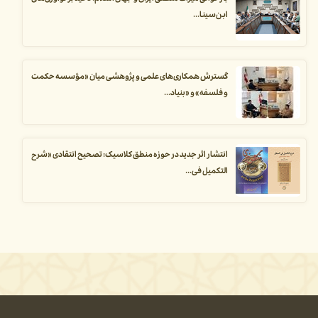
ابن‌سینا...
گسترش همکاری‌های علمی و پژوهشی میان «مؤسسه حکمت
و فلسفه» و «بنیاد...
انتشار اثر جدید در حوزه منطق کلاسیک: تصحیح انتقادی «شرح
التکمیل فی...