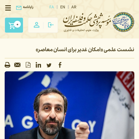
FA
EN
AR
رایانامه
0
نشست علمی «امکان غدیر برای انسان معاصر»