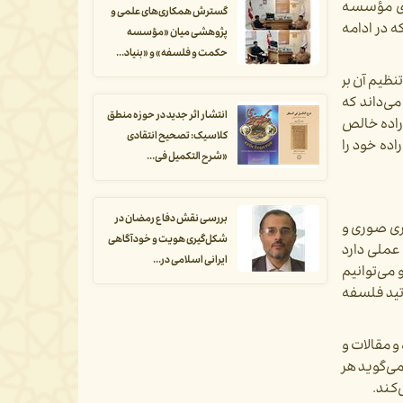
که از سوی مؤسسه
گسترش همکاری‌های علمی و
 در ادامه
پژوهشی میان «مؤسسه
حکمت و فلسفه» و «بنیاد...
نظیم آن بر
‌داند که
انتشار اثر جدید در حوزه منطق
اراده خالص
کلاسیک: تصحیح انتقادی
اده خود را
«شرح التکمیل فی...
بررسی نقش دفاع رمضان در
ری صوری و
شکل‌گیری هویت و خودآگاهی
عملی دارد
ایرانی اسلامی در...
می‌‌توانیم
اتید فلسفه
و مقالات و
ی‌گوید هر
‌کند.