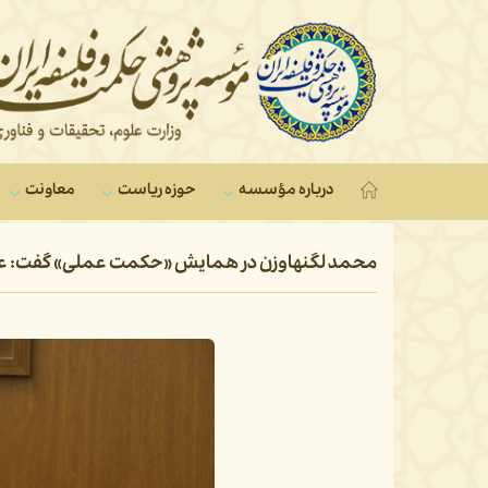
درباره مؤسسه
حوزه ریاست
معاونت‌
محمد لگنهاوزن در همایش «حکمت عملی» گفت: عقل‌گر