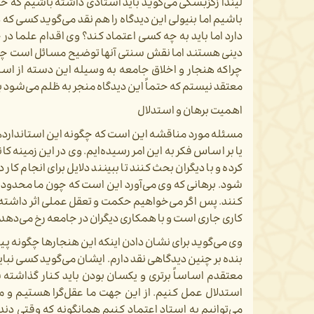
لیندا زگزبسکی می‌‌گوید باید استادی داشته باشیم که خوب 
باشیم اما بنیولی این دیدگاه را هم نقد می‌گوید کسی که دن
دارد اما باید به چه کسی اعتماد کند؟ وی اقدام علما در ج
دینی هستند اما نقش سنتی آنها توضیح مسائل است چون 
چراکه هنجار و اخلاق جامعه به وسیله این دسته از اسات
معتقد نیستم که حتماً این دیدگاه منجر به ظلم می‌شود 
اهمیت برهان و استدلال
مسئله مورد مناقشه این است که چگونه این استانداردها
یا بر اساس فکر به این امر رسیده‌ایم. وی در این زمینه 
کرده و با دیگران بحث کنند تا ببینند دلایل برای انجام ک
شود. برهانی که وی می‌آورد این است که چون ما محدود و و
کنند. پس اگر می‌خواهیم حکمت و تعقل عملی اثر داشته با
کاری جاری است و با همکاری دیگران در جامعه رخ می‌دهد
وی می‌گوید برای نشان دادن اینکه این هنجارها چگونه پیدا 
بنده بر چنین دیدگاهی نقد دارم. ایشان می‌گوید کسی نباید
معتقدم اساساً برتری و یکسان بودن باید کنار گذاشته
استدلال عمل کنیم. از این جهت ما عقل‌گرا هستیم و می‌
می‌توانیم به استاد اعتماد کنیم همانگونه که وقتی دندا