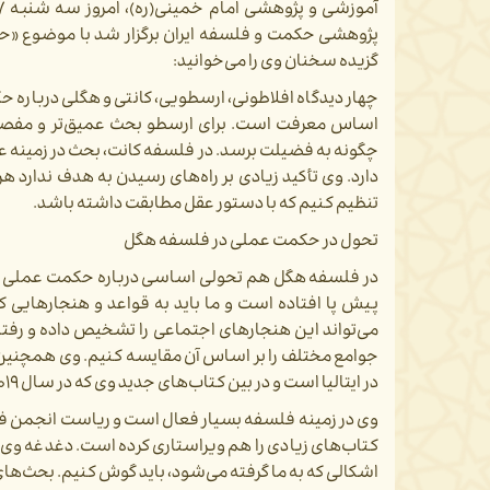
پژوهشی حکمت و فلسفه ایران برگزار شد با موضوع «حکم
گزیده سخنان وی را می‌خوانید:
چهار دیدگاه افلاطونی، ارسطویی، کانتی و هگلی درباره ح
اساس معرفت است. برای ارسطو بحث عمیق‌تر و مفصل‌
چگونه به فضیلت برسد. در فلسفه کانت، بحث در زمینه عقل
دارد. وی تأکید زیادی بر راه‌های رسیدن به هدف ندارد ه
تنظیم کنیم که با دستور عقل مطابقت داشته باشد.
تحول در حکمت عملی در فلسفه هگل
در فلسفه هگل هم تحولی اساسی درباره حکمت عملی پی
پیش پا افتاده است و ما باید به قواعد و هنجارهایی
می‌تواند این هنجارهای اجتماعی را تشخیص داده و رفتار
جوامع مختلف را بر اساس آن مقایسه کنیم. وی همچنین دید
در ایتالیا است و در بین کتاب‌های جدید وی که در سال ۲۰۱۹ چاپ شده نظریه‌ای درباره مسئولیت ارائه داده است.
وی در زمینه فلسفه بسیار فعال است و ریاست انجمن فیلسوف
کتاب‌های زیادی را هم ویراستاری کرده است. دغدغه وی ب
اشکالی که به ما گرفته می‌شود، باید گوش کنیم. بحث‌های