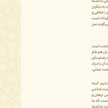
دگی نداشته
 به دیگران
ر اخلاقی و
طرناک است
می‌گوید من
 عادت است
شان هم فکر
 رضایت‌آور
 آن را درک
حکمت عملی،
نیم. البته
است اما من
س برهان و
است که ما
 وی نداشته