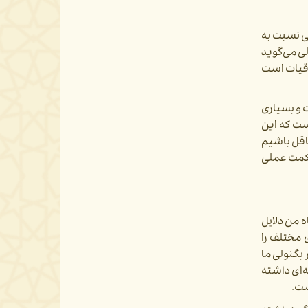
یی نسبت به
لی می‌گوید
لاقیات است
 و بسیاری
ست که این
اقل باشیم
 حکمت عملی
ه من دلایل
ی مختلف را
 بگنولی ما
ه‌ای داشته
ست.