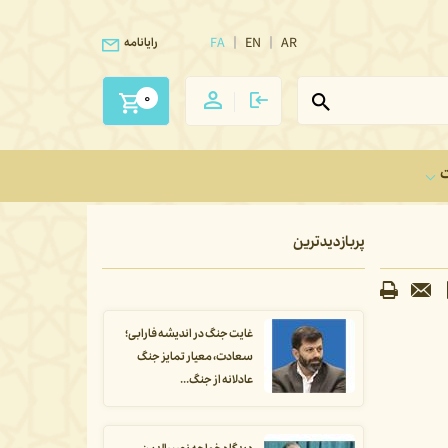
FA
EN
AR
رایانامه
0
ت
پربازدیدترین
غایت جنگ در اندیشه فارابی؛
سعادت، معیار تمایز جنگ
عادلانه از جنگ...