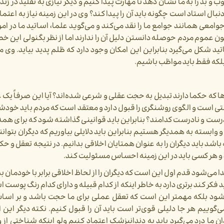
و بد را به ما نشان دهد تا مهارت پیدا کنیم و دیگر نیازی به تقلید در زن
بال استاد است چگونه باید آن را پیدا کند؟ وی در این زمینه نیاز به اعتماد
وامعی همانند جوامع ما را نقد می‌‌کند و می‌گوید علما، اساتید ما در امو
عموم مردم حوصله دانستن دلیل آن را ندارند اما از نظر بگنولی این خ
ید شکل می‌گیرد بنابراین این امکان وجود دارد که ظلم پدید بیاید. وی 
بلکه فقط باید مواظب باشیم.
 که حکما دارند تبدیل به حجت عقلی و شرعی شده‌اند؟ آیا این صرفاً یک
کانتی است و الگوی روشنگری را قبول دارد و معتقد است که مردم باید خود
ار درست و نادرست کدامند؟ بنابراین باید قوانینی گذاشته شود که برای همه
ابسته به همدیگر هستیم بنابراین باید دلایلی بیاوریم که دیگران بتوانند
شد باید دیگران را به عنوان همتایان اخلاقی بدانیم. در نتیجه تعقل و 
 و هر کسی باید در این زمینه احساس مسئولیت کند.
می‌شود قدم اول این است که دیگران را از لحاظ اخلاقی برابر با خودمان بدا
 فکر کند برتری دارد به خاطر اینکه از کدام قبیله و دارای کدام رنگ پوست 
 شود بلکه مهمتر این است که تعقل عملی برای ما حجت باشد و بر اسا
گوییم هر جا دلیلی قوی‌تر است باید آن را قبول کنیم. نکته دیگر این 
ن ما درد می‌گیرد باید به دندانپزشک اعتماد کنیم ولو اینکه شناختی از