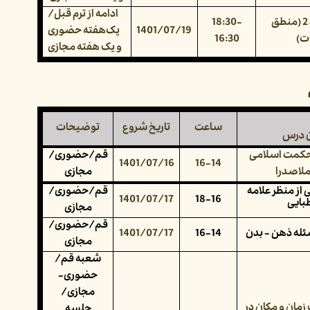
ادامه از ترم قبل/
منطق جدید 2 (منطق
18:30-
1401/07/19
یک‌هفته حضوری
ت)
16:30
و یک هفته مجازی
ساعت
تاریخ شروع
توضیحات
ن درس
 حکمت اسلامی
قم/حضوری/
1401/07/16
16-14
ملاصدرا
مجازی
از منظر علامه
قم/حضوری/
1401/07/17
18-16
بایی
مجازی
قم/حضوری/
ئله ذهن - بدن
16-14
1401/07/17
مجازی
شعبه قم/
حضوری-
مجازی/
مان و مکان در