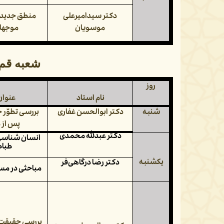
دکتر سیدامیرعلی
موسویان
موجها
شعبه قم
روز
نام استاد
عنوا
شنبه
دکتر ابوالحسن غفاری
بررسی تطوّر
پس از 
دکتر عبدلله محمدی
انسان شناسی 
طباط
یکشنبه
دکتر رضا درگاهی‌فر
مباحثی در مس
بررسی حقیقت ز