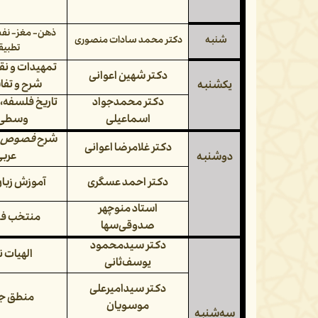
ذهن- مغز- نف
شنبه
دکتر محمد سادات منصوری
تطبیق
تمهیدات و نقا
دکتر شهین اعوانی
شرح و تفا
یکشنبه
دکتر محمدجواد
تاریخ فلسفه، 
اسماعیلی
وسطی (5
شرح
فصوص ا
دکتر غلامرضا اعوانی
عربی
دوشنبه
دکتر احمد عسگری
آموزش زبان
استاد منوچهر
منتخب ف
صدوقی‌سها
دکتر سیدمحمود
الهیات 
یوسف‌ثانی
دکتر سیدامیرعلی
منطق جد
موسویان
سه‌شنبه