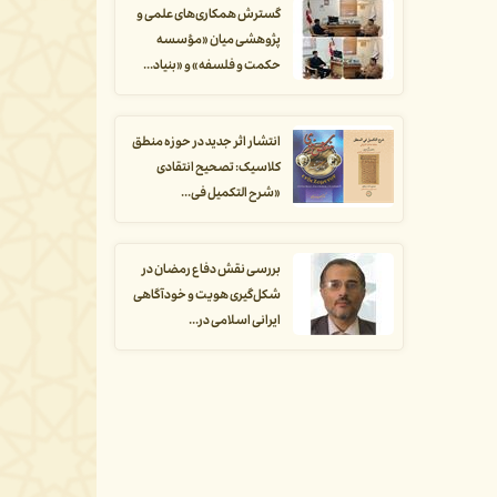
گسترش همکاری‌های علمی و
پژوهشی میان «مؤسسه
حکمت و فلسفه» و «بنیاد...
انتشار اثر جدید در حوزه منطق
کلاسیک: تصحیح انتقادی
«شرح التکمیل فی...
بررسی نقش دفاع رمضان در
شکل‌گیری هویت و خودآگاهی
ایرانی اسلامی در...