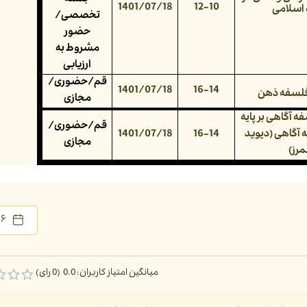
جلسه
1401/07/18
12-10
اسلامی
تخصصی/
حضور
مشروط به
ارزیابی
قم/حضوری/
1401/07/18
16-14
 فلسفه ذهن
مجازی
ه آگاهی بر پایه
قم/حضوری/
آگاهی (دیوید
16-14
1401/07/18
مجازی
مرز)
۶ مهر ۱۴۰۱
میانگین امتیاز کاربران: 0.0 (0 رای)