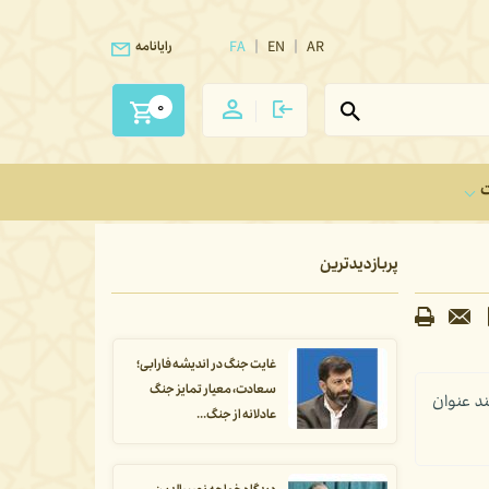
FA
EN
AR
رایانامه
0
ت
پربازدیدترین
غایت جنگ در اندیشه فارابی؛
سعادت، معیار تمایز جنگ
د عنوان
عادلانه از جنگ...