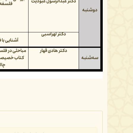
دکتر عبدالرسول عبودیت
فلسفه 
دوشنبه
دکتر لهراسبی
آشنایی با
دکتر هادی قهار
مباحثی در فلسف
سه‌شنبه
کتاب خصیصه 
چال