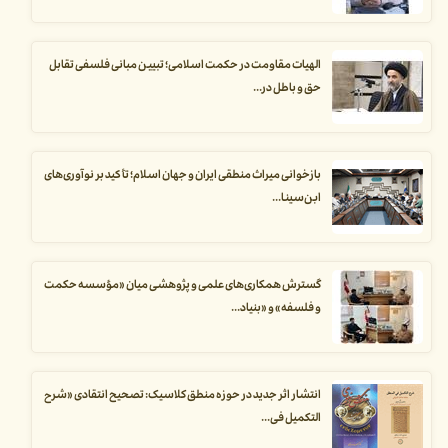
الهیات مقاومت در حکمت اسلامی؛ تبیین مبانی فلسفی تقابل
حق و باطل در...
بازخوانی میراث منطقی ایران و جهان اسلام؛ تأکید بر نوآوری‌های
ابن‌سینا...
گسترش همکاری‌های علمی و پژوهشی میان «مؤسسه حکمت
و فلسفه» و «بنیاد...
انتشار اثر جدید در حوزه منطق کلاسیک: تصحیح انتقادی «شرح
التکمیل فی...