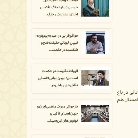
دیدگاه خواجه نصیرالدین
طوسی درباره جنگ؛ تأکید بر
اخلاق، عقلانیت و جنگ...
«واقع‌گرایی در امید به پیروزی»؛
تبیین الهیاتی حقیقت فتح و
شکست در حکمت...
الهیات مقاومت در حکمت
اسلامی؛ تبیین مبانی فلسفی
تقابل حق و باطل در...
نی در باغ
 امسال هم
بازخوانی میراث منطقی ایران و
جهان اسلام؛ تأکید بر
نوآوری‌های ابن‌سینا...