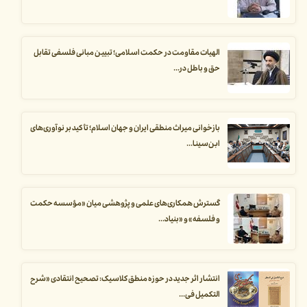
الهیات مقاومت در حکمت اسلامی؛ تبیین مبانی فلسفی تقابل
حق و باطل در...
بازخوانی میراث منطقی ایران و جهان اسلام؛ تأکید بر نوآوری‌های
ابن‌سینا...
گسترش همکاری‌های علمی و پژوهشی میان «مؤسسه حکمت
و فلسفه» و «بنیاد...
انتشار اثر جدید در حوزه منطق کلاسیک: تصحیح انتقادی «شرح
التکمیل فی...