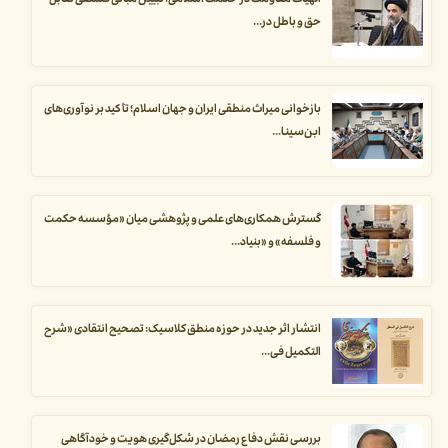
الهیات مقاومت در حکمت اسلامی؛ تبیین مبانی فلسفی تقابل
حق و باطل در...
بازخوانی میراث منطقی ایران و جهان اسلام؛ تأکید بر نوآوری‌های
ابن‌سینا...
گسترش همکاری‌های علمی و پژوهشی میان «مؤسسه حکمت
و فلسفه» و «بنیاد...
انتشار اثر جدید در حوزه منطق کلاسیک: تصحیح انتقادی «شرح
التکمیل فی...
بررسی نقش دفاع رمضان در شکل‌گیری هویت و خودآگاهی