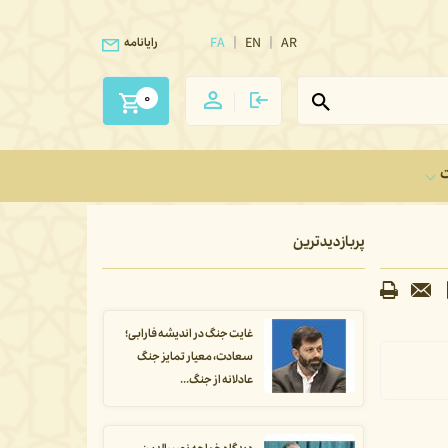
FA
EN
AR
رایانامه
0
ت
پربازدیدترین
غایت جنگ در اندیشه فارابی؛
سعادت، معیار تمایز جنگ
عادلانه از جنگ...