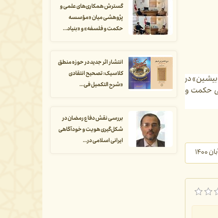
گسترش همکاری‌های علمی و
پژوهشی میان «مؤسسه
حکمت و فلسفه» و «بنیاد...
انتشار اثر جدید در حوزه منطق
کلاسیک: تصحیح انتقادی
یشین» در
«شرح التکمیل فی...
ی حکمت و
بررسی نقش دفاع رمضان در
شکل‌گیری هویت و خودآگاهی
ایرانی اسلامی در...