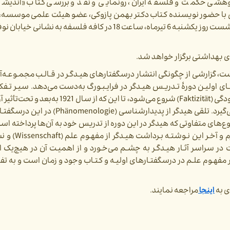
وهشی حکمت و فلسفه ایران، رونمایی و نقد و بررسی کتاب «اندیشه
ی با حضور نویسنده کتاب دکتر بهمن پازوکی، عضو هیئت علمی موسسه، 
شهابی و دکتر سیدمسعود حسینی برگزار می‌شود. این نشست روز یکشنبه 6 تیرماه، ساعت 18 در کافه فلسفه
ای بهداشتی برگزار خواهد شد.
ارشی از چگونگی انتشار درسگفتارهای هیـدگـر در قـالـب مجمـوعـه‌آثـا
اولیـن دورۀ تـدریـس هیـدگر در فرایـبـورگ به‌دست می‌دهد. سیـر تـفکـر
انتشار کتاب وجود و زمان، نـخست با وضع مفهـوم واقع‌بودگی (Faktizität) شروع می‌شود، تا 
هرچه بیشتر شکل وجودشناسی (Ontologie) به خود می‌گیرد. تلقی هیدگر از پدیدارش
‌های متفاوتی که هیدگر در این دوره از تدریس خود به آن‌ها پرداخته ا
پدیدارشناسی از همـه برجستـه‌تـر است. مو
ر سراسر آثـار هیـدگـر به چشـم می‌خـورد و از اهمیـت آن در هیچ‌یک ا
مفهـوم علـم در درسگفتـارهای اولیـه و کتـاب وجود و زمان است و به ت
اینجا
مراجعه نمایند.