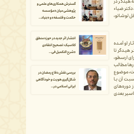
 هیدگر در
گسترش همکاری‌های علمی و
دکتر ضیاء
پژوهشی میان «مؤسسه
 به نشانی خیابان نوفل لوشاتو،
حکمت و فلسفه» و «بنیاد...
انتشار اثر جدید در حوزه منطق
ر او آمـده
کلاسیک: تصحیح انتقادی
 هیـدگر تا
«شرح التکمیل فی...
این که از سال 1921 به‌بعد و تحت‌تأثیر آرای ارسطو،
ناسی (Phänomenologie) در این درسگفتـارها مطالب
ست، موضوع
بررسی نقش دفاع رمضان در
ضـوع چـهـارم و آخـر این نـوشتـه بـرداشت هیـدگر از مفهـوم علم (Wissenschaft) و نسبـت آن بـا
شکل‌گیری هویت و خودآگاهی
ز دوره‌های
ایرانی اسلامی در...
فاسیر بعدی