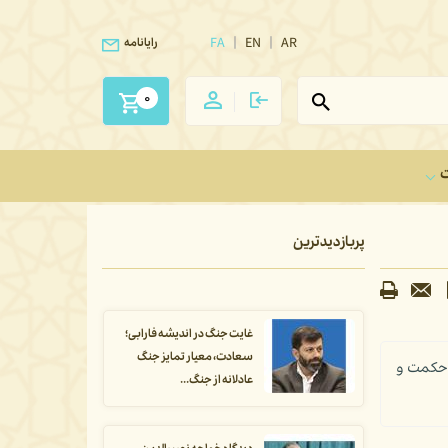
FA
EN
AR
رایانامه
0
ت
پربازدیدترین
غایت جنگ در اندیشه فارابی؛
سعادت، معیار تمایز جنگ
 حکمت و
عادلانه از جنگ...