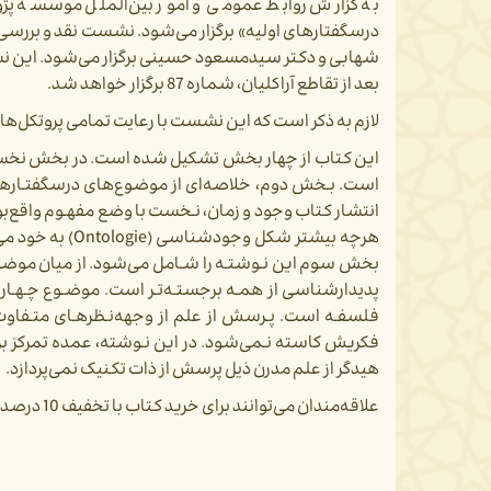
به گزارش روابط عمومی و امور بین‌الملل موسسه پژ
درسگفتارهای اولیه» برگزار می‌شود. نشست نقد و بررس
بعد از تقاطع آراکلیان، شماره 87 برگزار خواهد شد.
لازم به ذکر است که این نشست با رعایت تمامی پروتکل‌ه
این کتاب از چهار بخش تشکیل شده است. در بخش نخست، گز
است. بـخش دوم، خلاصه‌ای از موضوع‌‌های درسگفتـارهـای 
بخش سوم این نـوشتـه را شـامل می‌شود. از میان موضوع
فلسفـه است. پـرسش از علم از وجهه‌نـظرهـای متـفاوت د
فکریش کاسته نـمی‌شود. در این نـوشته، عمده تمرکز بر 
هیدگر از علم مدرن ذیل پرسش از ذات تکنیک نمی‌پردازد.
علاقه‌مندان می‌توانند برای خرید کتاب با تخفیف 10 درصدی به