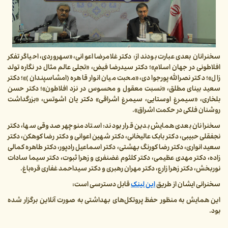
سخنرانان بعدی عبارت بودند از: دکتر غلامرضا اعوانی، «سهروردی، احیاگر تفکر
افلاطونی در جهان اسلام»؛ دکتر سیدرضا فیض، «تجلی عالم مثال در نگاره تولد
زال»؛ دکتر نصرالله پورجوادی، «محبت میان انوار قاهره (امشاسپندان)»؛ دکتر
سعید بینای مطلق، «نسبت معقول و محسوس در نزد افلاطون»؛ دکتر حسن
بلخاری، «سیمرغ اوستایی، سیمرغ اشراقی» دکتر یان اشوتس، «بزرگداشت
روشنان فلکی در حکمت اشراق».
سخنرانان بعدی همایش بدین قرار بودند: استاد منوچهر صدوقی سها، دکتر
نجفقلی حبیبی، دکتر بابک عالیخانی، دکتر شهین اعوانی و دکتر رضا کوهکن، دکتر
سعید انواری، دکتر رضا کورنگ بهشتی، دکتر اسماعیل رادپور، دکتر طاهره کمالی
زاده، دکتر مهدی عظیمی، دکتر کلثوم غضنفری و زهرا ثبوت، دکتر سیما سادات
نوربخش، دکتر زهرا زارع، دکتر مهران رهبری و دکتر سیداحمد غفاری قره‌باغ.
سخنرانی ایشان از طریق
این لینک
قابل دسترسی است:
این همایش به منظور حفظ پروتکل‌های بهداشتی به صورت آنلاین برگزار شده
بود.