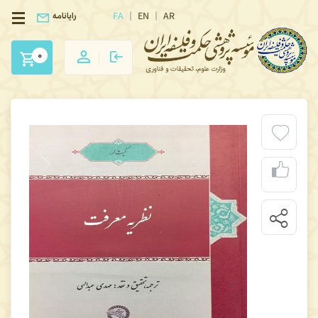
FA
EN
AR
رایانامه
0