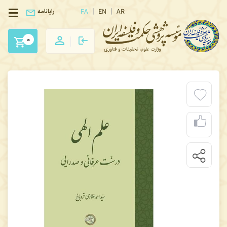
FA
EN
AR
رایانامه
0