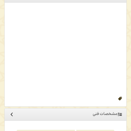
تبیین نحوۀ علم خداوند به اشیا، به‌گونه‌ای که نه ایجابی از آن لازم آید و نه
اجتماع فاعلیت و قابلیت را به‌دنبال داشته باشد و نه کثرتی را در ذاتش
فراهم آورد، از غامض‌ترین مسئله‌های حِکمی است که کم کسی را یارای آن
بوده‌است که به این تبیین بدون اعوجاج و انحراف راه یابد تا بدانجا که
شیخ‌الرئیس، ابوعلی سینا، با آن ذکاوت و هوشمندی بی‌نظیرش و شیخ
اشراق با وجود صفای ذهن و کثرت ریاضت‌های حِکمی و کشفی‌اش نیز از
عهده‌اش برنیامدند. و اگر حالِ امثالِ ابن‌سینا و شیخ اشراق این‌چنین
باشد، پس حال کسانی که اسیر عالَم حس و مبتلا به فریب طبیعت و
مخالطت با آن هستند چگونه خواهد بود؟ قسم به جانم که تبیین صحیح
این مطلوب جلیل، به‌گونه‌ای که موافق با اصول حِکمی و مطابق با قواعد
دینی و بَری از نقض‌ها و منزّه از اشکالات باشد، در مرتبۀ اعلای قوای فکری
بشری است و حقیقت این است که می‌توان این مسئله را تمام حکمت حقۀ
الهیه انگاشت.
صدرالمتألهین، المبدأ و المعاد، ص 90ـ91
مشخصات فنی