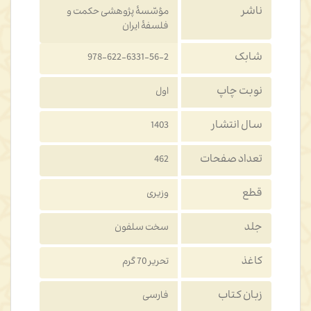
ناشر
مؤسّسۀ پژوهشی حکمت و
فلسفۀ ایران
شابک
978-622-6331-56-2
نوبت چاپ
اول
سال انتشار
1403
تعداد صفحات
462
قطع
وزیری
جلد
سخت سلفون
کاغذ
تحریر 70 گرم
زبان کتاب
فارسی