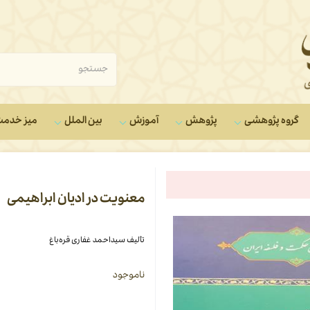
گروه‌ پژوهشی
پژوهش
آموزش
بین الملل
میز خدم
معنویت در ادیان ابراهیمی
تألیف سیداحمد غفاری قره‌باغ
ناموجود