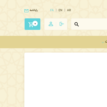
FA
EN
AR
رایانامه
0
ت