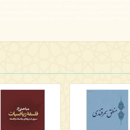
فاً، بیانگر امری تاریخی نیستند؛ بلکه حقایقی فراتاریخی دربارۀ سرشت انسان، مسیر 
ن ابراهیمی بر آن متفرع می­‌شوند. متأسفانه، علامه فرصت نکردند ابعاد مختلف این 
ه‌همین منظور، ابتدا، تعابیر پراکندۀ علامه در این موضوع به شکل دستگاهی منسجم تن
‌­دهد تفسیر قرآن کریم از خلقت حضرت آدم (ع) نه‌تنها نوعی انسان­‌شناسی نوین به 