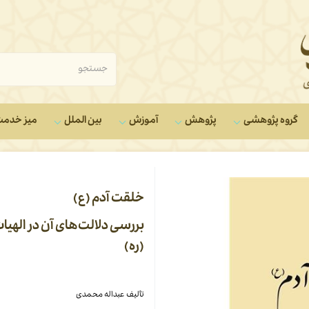
گروه‌ پژوهشی
پژوهش
آموزش
بین الملل
میز خدم
خلقت آدم (ع)
بررسی دلالت‌های آن در الهیات
(ره)
تألیف عبداله محمدی