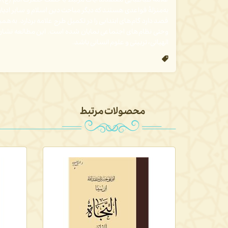
علامه طباطبایی معتقدند آیات مرتبط با خلقت حضرت آدم (ع)، صر
به‌منزلۀ قواعدی هستند که دیگر مباحث دین اسلام و سایر ادیا
قصد دارد گام­‌های ابتدایی را در تکمیل طرح علامه بردارد. ب
وحتی نظام­‌های اجتماعی نمایان شده است. این مطالعه نشان می
الهیاتی، تربیتی و علوم انسانی باشد.
محصولات مرتبط