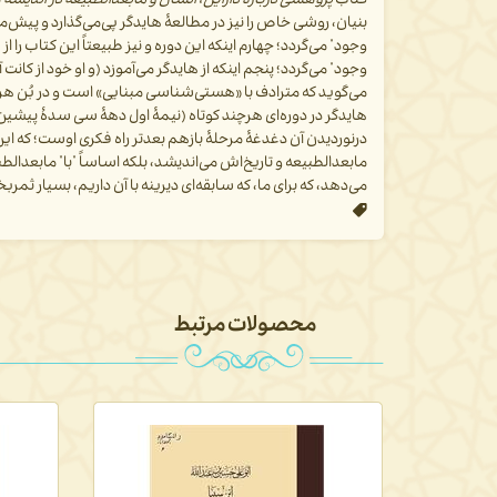
کتاب
پژوهشی دربارۀ دازاین، انسان و مابعدالطبیعه در اندیشۀ 
بنیان، روشی خاص را نیز در مطالعۀ هایدگر پی‌می‌گذارد و پیش‌م
وجود
"
می‌گردد؛ چهارم اینکه این دوره و نیز طبیعتاً این کتاب را از
"
وجود
"
می‌گردد؛ پنجم اینکه از هایدگر می‌آموزد (و او خود از کان
می‌گوید که مترادف با «هستی‌شناسی مبنایی» است و در بُن هر م
هایدگر در دوره‌ای هرچند کوتاه (نیمۀ اول دهۀ سی سدۀ پیشین) 
درنوردیدن آن دغدغۀ مرحلۀ بازهم بعدتر راه فکری اوست؛ که این 
مابعدالطبیعه و تاریخ‌اش می‌اندیشد، بلکه اساساً
"
با
"
مابعدالطبی
می‌دهد، که برای ما، که سابقه‌ای دیرینه با آن داریم، بسیار ثم
محصولات مرتبط