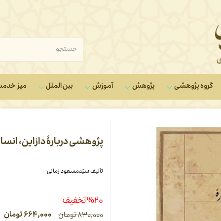
گروه‌ پژوهشی
پژوهش
آموزش
بین الملل
میز خدم
پژوهشی دربارۀ دازاین، انسان
تألیف سیّدمسعود زمانی
%۲۰ تخفیف
۶۶۴,۰۰۰
تومان
۸۳۰,۰۰۰
تومان