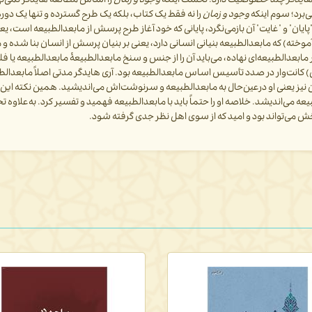
هایدگر
چند خصوصیت دارد: نخست اینکه
وجود و زمان
را اساس مطالعۀ هایدگر نمی‌نهد؛
ی‌برد؛ سوم اینکه
وجود و زمان
را نه فقط یک کتاب، بلکه یک طرح گسترده و تنها یک دورۀ
پایان
"
و
"
غایت
"
آن بازمی‌نگرد، پایانی که خود آغاز طرح پرسش از مابعدالطبیعه است، یعن
ت آموخته) که مابعدالطبیعه بنیانی انسانی دارد، یعنی بر بنیان پرسش از انسان بنا شده 
ابعدالطبیعه‌ای نهاده، می‌باید آن را از جنس و سنخ مابعدالطبیعۀ مابعدالطبیعه یا 
کانت‌وار در صدد تأسیس اساس مابعدالطبیعه بود. آری هایدگر مدتی اصلاً مابعدالطبی
نیز یعنی او درعین‌حال به مابعدالطبیعه و سرنوشت‌اش می‌اندیشید. همین نکته این سخن
عه می‌اندیشد. خلاصه او را حتماً باید با مابعدالطبیعه فهمید و تفسیر کرد. به‌علاوه 
ربخش می‌تواند بود و امید که از سوی اهل نظر جدی گرفته شود.