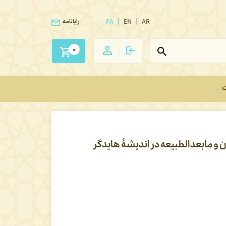
FA
EN
AR
رایانامه
0
ت
 و مابعدالطبیعه در اندیشۀ هایدگر