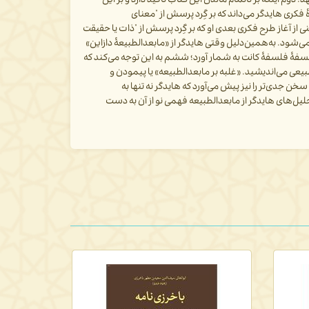
 دوم اینکه بر ناتمام ماندن این کتاب تأکید دارد و بر این
 فکری هایدگر می‌داند که بر گِرد پرسش از
"
معنای
ی از آغاز طرح فکری بعدی او که بر گِرد پرسش از
"
ذات یا حقیقت
و می‌شود. به‌همین‌دلیل وقتی هایدگر از «مابعدالطبیعۀ دازاین»
فلسفۀ فلسفۀ کانت به شمار آورد؛ ششم به این توجه می‌کند که
عی می‌اندیشید. «غلبه بر مابعدالطبیعه» یا پیمودن و
 جدی‌تر را نیز پیش می‌آورد که هایدگر نه تنها به
تحلیل‌های هایدگر از مابعدالطبیعه فهمی نو از آن به دست