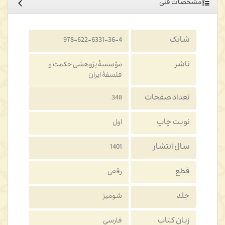
مشخصات فنی
شابک
978-622-6331-36-4
ناشر
مؤسسۀ پژوهشی حکمت و
فلسفۀ ایران
تعداد صفحات
348
نوبت چاپ
اول
سال انتشار
1401
قطع
رقعی
جلد
شومیز
زبان کتاب
فارسی