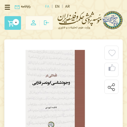
FA
EN
AR
رایانامه
0