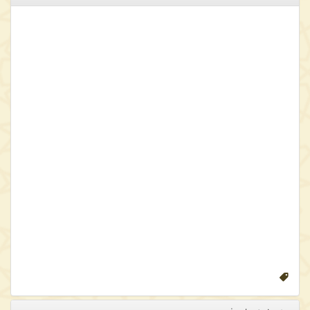
ابونصر فارابی را می‌توان اولین «فیلسوف»، به‌معنای حقیقی کلمه، در
عالم اسلام دانست. او مهم‌ترین مسائل تاریخ فلسفه را، که توسط
فیلسوفان بزرگ پیشین طرح شده‌بود، در بستر فکری-سیاسی-دینی که
خود در آن قرار داشت بازطرح کرد. پاسخ‌های او به این مسائل به دلیل
عمق اندیشۀ فلسفی‌اش، علی­رغم برخی شباهت‌های ظاهری _حتی در
احکام و اصطلاحات_ ،حامل روح و معنایی جدید متناسب با این بستر بود.
در یک سنت غالبِ پژوهشی، اندیشۀ بدیع و آرای نو‌آورانۀ فارابی، به‌ویژه در
ساحت فلسفۀ نظری، گاه در سایۀ قوت و نظام‌مندی فلسفۀ سینوی و
گاه به دلیل غلبه و مقبولیت فلسفۀ صدرایی، مغفول مانده است. در اکثر
پژوهش‌ها، به­ویژه در حوزۀ فلسفۀ نظری فارابی، به منظر و مقصود
فلسفی او آن‌گونه که برای خودش مطرح بوده بی‌توجهی شده و تفاوت
مهم یا مؤثری میان نظام، مبانی و آرای او با ابن‌سینا و حتی گاه ملاصدرا
دیده نشده است. در پژوهش حاضر تلاش شده است با تأمل در برخی
مفاهیم بنیادین فلسفۀ اسلامی در آثار فارابی (از جمله موجود، ماهیت،
امکان و وجوب) و فهم آن‌ها بر اساس متونی که در انتسابشان به او
اطمینان نسبی وجود دارد، تصویر دقیق‌تری از اندیشۀ این فیلسوف بزرگ
در حوزۀ وجودشناسی ارائه شود.