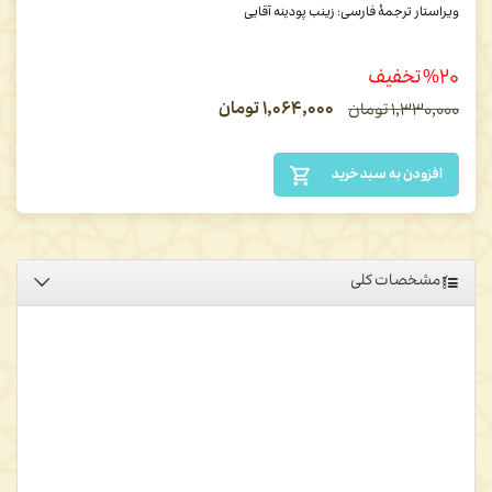
ویراستار ترجمۀ فارسی: زینب پودینه آقایی
%۲۰ تخفیف
۱,۰۶۴,۰۰۰
تومان
۱,۳۳۰,۰۰۰
تومان
افزودن به سبد خرید
مشخصات کلی
اهمیت و جایگاه والای مجموعه‌آثار عظیم هانری کربن (1903-1978) بر
اهل تحقیق پوشیده نیست. کربن زمانی تحقیقات دربارۀ مکتب تشیع را در
بطن تحقیقات اسلام‌شناسی قرار داد که شناخت غرب از اسلام بیشتر از
طریق متون اهل سنت بود و شیعه، غالباً به عنوان فرقه‌ای بدعت‌گزار و
سیاسی معرفی شده بود. وی در اواخر حیات خویش، آنگاه که پس از یک
عمر طلب و کاوش عاشقانه در عرفان و حکمت اسلامی، بیش از پیش، به