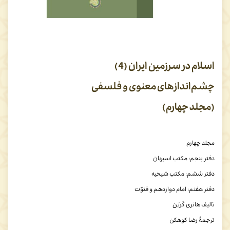
اسلام در سرزمین ایران (4)
چشم‌اندازهای معنوی و فلسفی
(مجلد چهارم)
مجلد چهارم
دفتر پنجم: مکتب اسپهان
دفتر ششم: مکتب شیخیه
دفتر هفتم: امام دوازدهم و فتوّت
تألیف هانری کُربَن
ترجمۀ رضا کوهکن