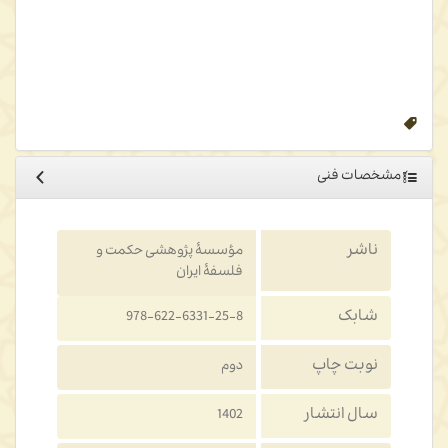
از زبان اصلی، در دسترس مخاطبان فارسی‌زبان قرار می‌گیرد. امیدواریم
این ترجمه که با دغدغۀ دقت و وفاداری به متن و مقصود نویسنده، و نیز
گویایی در زبان مقصد به انجام رسیده است، بتواند تصویری روشن- در
حدّ مقدورات معرفتی و روشی- از دیدگاه کربن در اختیار خوانندگان قرار
دهد.
مشخصات فنی
ناشر
مؤسسۀ پژوهشی حکمت و
فلسفۀ ایران
شابک
978-622-6331-25-8
نوبت چاپ
دوم
سال انتشار
1402