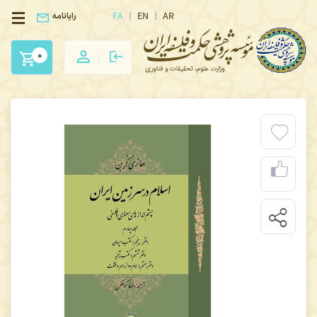
FA
EN
AR
رایانامه
0