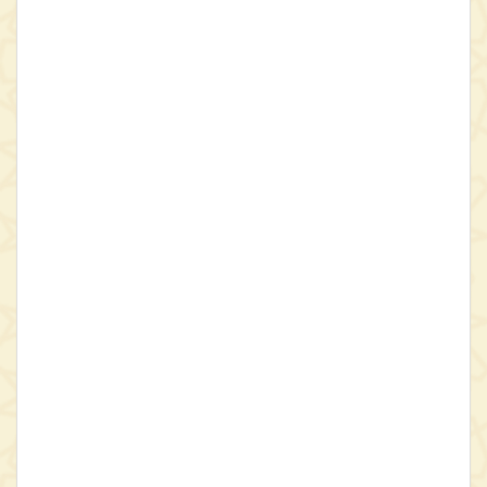
پختگی رسیده بود، عصاره‌ای از مهم‌ترین پژوهش‌های خود را در
مجموعه‌ای چهار جلدی تحت عنوان En Islam iranien, aspects
spirituels et philosophiques منتشر کرد. تلاش برای ترجمۀ این اثر به
زبان فارسی، چنانکه اشارۀ سیدحسین نصر در جشن‌نامۀ هانری کربن
گواه آن است، از همان دوران چاپ در قبل از انقلاب اسلامی آغاز شد و
همچنان ادامه یافت. اما این تلاش‌ها به دلائل مختلف ناموفق بود.
مهمترینِ این دلائل برخاسته از خصوصیات ذاتی خود متن فرانسه است.
سبک نگارش نسبتاً ثقیلِ کربن، استفادۀ بسیار از واژه‌های لاتین و یونانی و
حتی گاه ابداع واژه‌های جدید فرانسوی برای انتقال معانی حِکمی متون
فارسی و عربی و نیز ارجاعات متعدد ــ در یک دیدگاه تطبیقی ــ به متون
حِکمی ایران باستان، یونان باستان، مسیحی و هرمسی از جمله دلائلی
است که فهم آثار او را حتی برای خود فرانسوی‌ها نیز دشوار کرده است.
این کتاب که مشتمل بر چهار مجلد حجیم است، عصارۀ مهم‌ترین
پژوهش‌های کربن است. برای گزارش مختصر محتوای این مجلدات رشتۀ
کلام را به دست خود کربن می‌سپاریم تا خود از فهرست مطالب آن سخن
گوید:
از مجموعِ هفت دفتر که در چهار مجلد این اثر گردآمده اند، دفتر اول
(مجلد اول) حاوی وجوه معنایی امامیه، یعنی شیعۀ دوازده‌امامی است.
در استخراج این مبانی به سرچشمۀ آن‌ها، یعنی احادیث صادرشده از خودِ
امامان نظر داشته‌ایم و در عین حال بازتاب و بسط این احادیث را در