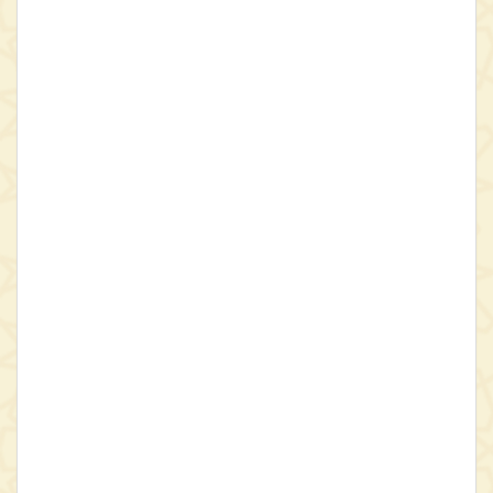
بزرگ‌ترین شارحان سخنان ائمه در عصر صفوی نشان داده‌ایم. در این
کتاب شاهد فصول مشترک میان هرمنوتیک معنوی (یعنی تأویل) به‌کار
گرفته‌شده در تشیع و در مسیحیت و نیز مسائل مشترک در امام‌شناسی
شیعی و مسیح‌شناسی خواهیم بود. دفتر دوم (دومین مجلد) تماماً به
کار عظیم احیاء توسط سهروردی (قرن ششم هجری)، یعنی احیای یک
حکمت نوری اختصاص دارد که می‌بایست همچنان پژوهش‌های متعددی
به بررسی تطبیقی و مقایسۀ آن با فلسفۀ نور قرون وسطایی غرب
(فلسفۀ روبرت گروستست) اختصاص یابد. تمام دفتر سوم (در سومین
مجلد) که به روزبهان بقلی شیرازی اختصاص یافته است، به طرح مسائلی
منتهی می شود که در حلقۀ «خاصان محبت» گرد‌آمده پیرامون دانته و نیز
دیگرانی قبل از وی، مطرح بوده است. دفتر چهارم (در سومین مجلد) به
معرفی تنی از چند برجسته‌ترین چهره‌های مابعد‌الطبیعی تشیع و تصوف
(سیدحیدر آملی، علاءالدوله سمنانی) اختصاص دارد. دفتر پنجم (در
چهارمین مجلد)، از طریق شناساندن چند شخصیت شامخ، به معرفی
مکتب اصفهان می‌پردازد. دفتر ششم (در چهارمین مجلد) معنای شیخیه
را آشکار می‌سازد و سرانجام دفتر هفتم (در چهارمین مجلد) به‌طور‌کامل
به امام دوازدهم به‌مثابۀ قطب و نقطۀ تمرکز شور و اشتیاق شیعی که در
اندیشۀ فتوّت یا جوانمردی اوج می‌گیرد، اختصاص می‌یابد. در این جا، ما
خود‌به‌خود شاهد مقارناتی میان این سنت یا سنت‌های شهسواران
(شوالیه‌ها) در غرب و نیز با سنت یوآخیمی‌ها خواهیم بود.
اکنون مایۀ خوشوقتی است که گزارش فارسی کلِّ این اثر گرانبار، با ترجمه