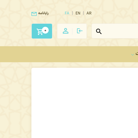
FA
EN
AR
رایانامه
0
ت