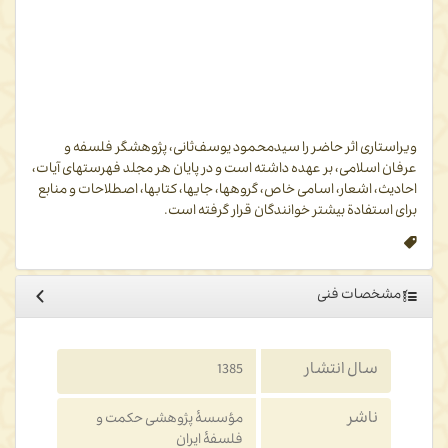
اقسام اجتماعات، و مدینة فاضله.
رساله چهارم: امور عام اجسام،‌ ارکان ‌عالم، آثار عِلوی، معدنیات، نباتات،
حیوانات، نفس ناطقه، اخلاق حیوانات، و اخلاق طیور‌.
رساله پنجم: (فن اول: مابعدالطبیعه) وجود، مقولات، تقاسیم وجود،
تحقیق امور ذهنی، (فن دوم: علم الهی) اثبات واجب، اسما
ء
و صفات
الهی، تحقیق مثل افلاطونی، و مقامات عارفین.
ویراستاری اثر حاضر را سیدمحمود یوسف‌ثانی، پژوهشگر فلسفه و
عرفان اسلامی، بر عهده داشته است و در پایان هر مجلد فهرستهای آیات،
احادیث، اشعار، اسامی خاص، گروهها، جایها، کتابها، اصطلاحات و منابع
برای استفادة بیشتر خوانندگان قرار گرفته است.
مشخصات فنی
سال انتشار
1385
ناشر
مؤسسۀ پژوهشی حکمت و
فلسفۀ ایران