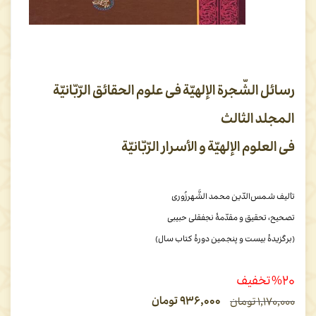
رسائل الشّجرة الإلهیّة فی علوم الحقائق الرّبّانیّة
المجلد الثالث
فی العلوم الإلهیّة و الأسرار الرّبّانیّة
تألیف شمس‌الدّین محمد الشَّهرزُوری
تصحیح، تحقیق و مقدّمۀ نجفقلی حبیبی
(برگزیدۀ بیست و پنجمین دورۀ کتاب سال)
%۲۰ تخفیف
۹۳۶,۰۰۰
تومان
۱,۱۷۰,۰۰۰
تومان