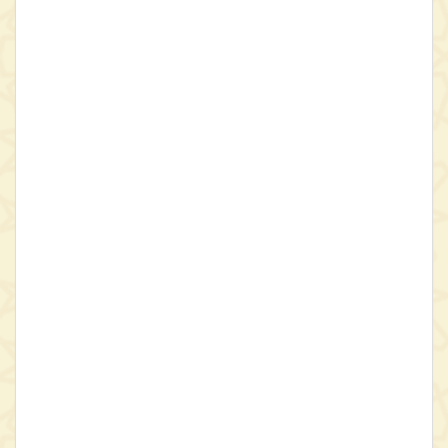
جماعت اخوان الصفا
ء
، ابن‌سینا، ابوالبرکات بغدادی، شهرستانی،
سهروردی، فخرالدین رازی، نصیرالدین طوسی، اثیرالدین ابهری، دبیران
کاتبی، سراج‌الدین ارموی و افضل‌الدین خونجی را طرح و بررسی کند. بنا به
سخن مؤلف، نگارش این اثر در روز شنبه بیست و سوم ذی الحجه سال
680 قمری در شهر سیواس، واقع در آسیای صغیر، به پایان رسیده است.
نجفـقلی حبیبی، پژوهشگر پرتلاش در فلسفه و عرفان اسلامی،
کتاب
الشجرة الالهیة
، را با بهره‌گیری از نسخه عکسی 1838 مجلس شورای
اسلامی (فاقد بخش الهیات، فن دوم: فصل نهم تا شانزدهم است)،
نسخه عکسی 1839 مجلس شورای اسلامی (فقط دارای بخش الهیات
است)، نسخه عکسی 5023 برلین، نسخه 705 دانشگاه تهران (فقط دارای
بخش الهیات است) نسخه عکسی 256 دانشگاه توبینگن و نیز نسخه چاپی
ترکیه به «شیوه گزینشی» ‌تصحیح کرده است. مصحح خاطرنشان می‌سازد
هرچند که پیشتر، این اثر در سال 1996 میلادی به‌کوشش نجیب گورگون
به‌عنوان رساله دکتری تصحیح و منتشر شده است اما نسخه چاپی ترکیه
فاقد قواعد سجاوندی و دارای خطا در تقسیم متن به فقرات است.
نگاهی به برخی از بخش‌های اصلی در هر رساله از
رسائل
الشجرة الالهیة
:
رساله اول: اقسام حکمت نظری، اقسام علوم تعلیمی، اقسام حکمت
عملی.
رساله دوم: اقسام تصور و تصدیق، موضوع منطق، اقسام قضایا، انواع
قیاس، صناعات.
رساله سوم: تهذیب اخلاق، حکمت منزل، سیاسات مدن، اقسان عدالت،