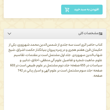
افزودن به سبد خرید
مشخصات کلی
کتاب حاضر اثری است سه جلدی از شمس‌الدین محمد شهرزوری، یکی از
حکیمان قرن هفتم هجری و در زمره پیروان بنیانگذار حکمت اشراق، شیخ
شهاب‌الدین سهروردی. جلد اول مشتمل است بر مقدمات، تقاسیم
علوم، ماهیت شجره و تفاصیل علوم آلی منطقی، اخلاق، تدابیر، و
سیاسات در
655 صفحه؛ جلد دوم مشتمل بر علوم طبیعی است در 603
صفحه؛ جلد سوم مشتمل است بر علوم الهی و اسرار ربانی در 742
صفحه.
رسائل الشجرة الالهیة فی علوم الحقایق الربانیة
دانشنامه‌ای فلسفی
شمرده می‌شود که دو هزار صفحه است و در پنج رساله تنظیم یافته که به
ترتیب عبارت است از: مقدمات و تقاسیم علوم، منطق، اخلاق، تدبیر منزل
و سیاست مدن، طبیعیات و الهیات.
شهرزوری در هریک از رساله‌ها بر مبنای شیوه متداول در بررسی هر
مبحث، کوشیده است تا آرا
ء
پیشینیان خود، نظیر ارسطو، فارابی، جاحظ،