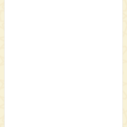
جماعت اخوان الصفا
ء
، ابن‌سینا، ابوالبرکات بغدادی، شهرستانی،
سهروردی، فخرالدین رازی، نصیرالدین طوسی، اثیرالدین ابهری، دبیران
کاتبی، سراج‌الدین ارموی و افضل‌الدین خونجی را طرح و بررسی کند. بنا به
سخن مؤلف، نگارش این اثر در روز شنبه بیست و سوم ذی الحجه سال
680 قمری در شهر سیواس، واقع در آسیای صغیر، به پایان رسیده است.
نجفـقلی حبیبی، پژوهشگر پرتلاش در فلسفه و عرفان اسلامی،
کتاب
الشجرة الالهیة
، را با بهره‌گیری از نسخه عکسی 1838 مجلس شورای
اسلامی (فاقد بخش الهیات، فن دوم: فصل نهم تا شانزدهم است)،
نسخه عکسی 1839 مجلس شورای اسلامی (فقط دارای بخش الهیات
است)، نسخه عکسی 5023 برلین، نسخه 705 دانشگاه تهران (فقط دارای
بخش الهیات است) نسخه عکسی 256 دانشگاه توبینگن و نیز نسخه چاپی
ترکیه به «شیوه گزینشی» ‌تصحیح کرده است. مصحح خاطرنشان می‌سازد
هرچند که پیشتر، این اثر در سال 1996 میلادی به‌کوشش نجیب گورگون
به‌عنوان رساله دکتری تصحیح و منتشر شده است اما نسخه چاپی ترکیه
فاقد قواعد سجاوندی و دارای خطا در تقسیم متن به فقرات است.
نگاهی به برخی از بخش‌های اصلی در هر رساله از
رسائل
الشجرة الالهیة
:
رساله اول: اقسام حکمت نظری، اقسام علوم تعلیمی، اقسام حکمت
عملی.
رساله دوم: اقسام تصور و تصدیق، موضوع منطق، اقسام قضایا، انواع
قیاس، صناعات.
رساله سوم: تهذیب اخلاق، حکمت منزل، سیاسات مدن، اقسان عدالت،