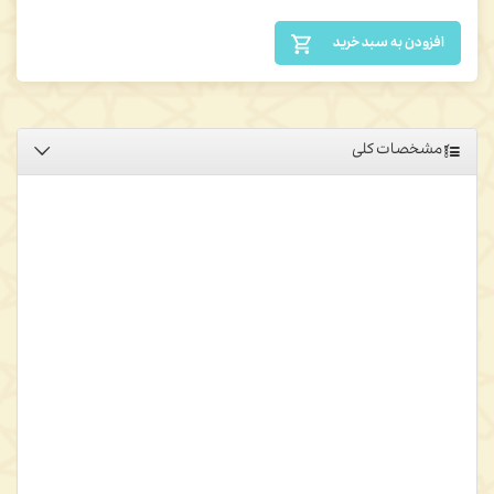
افزودن به سبد خرید
مشخصات کلی
کتاب حاضر اثری است سه جلدی از شمس‌الدین محمد شهرزوری، یکی از
حکیمان قرن هفتم هجری و در زمره پیروان بنیانگذار حکمت اشراق، شیخ
شهاب‌الدین سهروردی. جلد اول مشتمل است بر مقدمات، تقاسیم
علوم، ماهیت شجره و تفاصیل علوم آلی منطقی، اخلاق، تدابیر، و
سیاسات در
655 صفحه؛ جلد دوم مشتمل بر علوم طبیعی است در 603
صفحه؛ جلد سوم مشتمل است بر علوم الهی و اسرار ربانی در 742
صفحه.
رسائل الشجرة الالهیة فی علوم الحقایق الربانیة
دانشنامه‌ای فلسفی
شمرده می‌شود که دو هزار صفحه است و در پنج رساله تنظیم یافته که به
ترتیب عبارت است از: مقدمات و تقاسیم علوم، منطق، اخلاق، تدبیر منزل
و سیاست مدن، طبیعیات و الهیات.
شهرزوری در هریک از رساله‌ها بر مبنای شیوه متداول در بررسی هر
مبحث، کوشیده است تا آرا
ء
پیشینیان خود، نظیر ارسطو، فارابی، جاحظ،