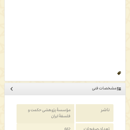
اقسام اجتماعات، و مدینة فاضله.
رساله چهارم: امور عام اجسام،‌ ارکان ‌عالم، آثار عِلوی، معدنیات، نباتات،
حیوانات، نفس ناطقه، اخلاق حیوانات، و اخلاق طیور‌.
رساله پنجم: (فن اول: مابعدالطبیعه) وجود، مقولات، تقاسیم وجود،
تحقیق امور ذهنی، (فن دوم: علم الهی) اثبات واجب، اسما
ء
و صفات
الهی، تحقیق مثل افلاطونی، و مقامات عارفین.
ویراستاری اثر حاضر را سیدمحمود یوسف‌ثانی، پژوهشگر فلسفه و
عرفان اسلامی، بر عهده داشته است و در پایان هر مجلد فهرستهای آیات،
احادیث، اشعار، اسامی خاص، گروهها، جایها، کتابها، اصطلاحات و منابع
برای استفادة بیشتر خوانندگان قرار گرفته است.
مشخصات فنی
ناشر
مؤسسۀ پژوهشی حکمت و
فلسفۀ ایران
تعداد صفحات
662