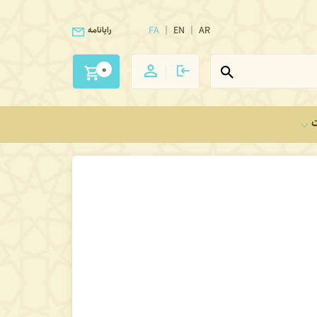
FA
EN
AR
رایانامه
0
ت