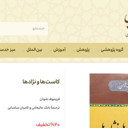
گروه‌ پژوهشی
پژوهش
آموزش
بین الملل
میز خدم
کاست‌ها و نژادها
فریتیوف شوان
ترجمۀ بابک عالیخانی و کامران ساسانی
%۲۰ تخفیف