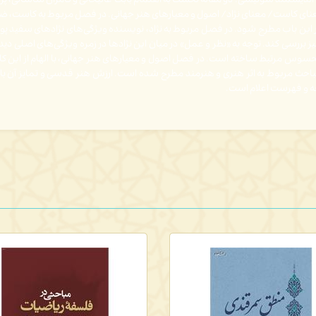
ن، اندیشمند سوئیسی. دو مقالة نخست به اهتمام بابک عالیخانی و کامران ساسانی
عنای کاست/ معنای نژاد/ اصول و معیارهای هنر جهانی. در فصل مربوط به کاست،
در این باب مطرح شود. در فصل مربوط به نژاد، نویسنده ویژگی‌های نژادهای سفید
یی نیز بررسی کند. توجه به «نظر و عمل» در میان این نژادها در زمره ویژگی‌های اصلی 
ر محسوس مرتبط ساخته است. در فصل اصول و معیارهای هنر جهانی، با الهام از این
حث مربوط به اثر هنری و هنرمند مطرح شده است. ارزش هنر قدسی و تمایز آن با ه
ه و فهرست اعلام است.