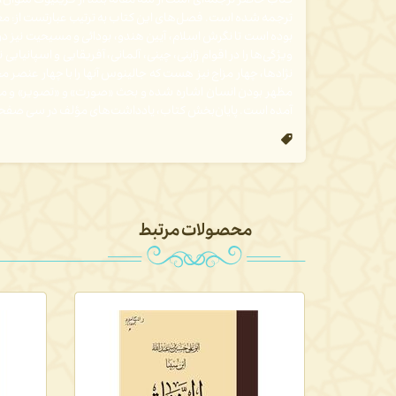
کتاب حاضر ترجمه‌ای است از سه مقاله بلند از فریتیوف شوا
ترجمه شده است. فصل‌های این کتاب به ترتیب عبارتست از: م
بوده است تا نگرش اسلام، آیین هندو، بودائی و مسیحیت نیز 
ویژگی‌ها را در اقوام ژاپنی، چینی، آلمانی، آفریقایی و اسپانیا
نژادها، چهار مزاج نیز هست که جالینوس آنها را با چهار عنص
مظهر بودن انسان اشاره شده و بحث «صورت» و «تصویر» و مبا
آمده است. پایان‌بخش کتاب، یادداشت‌های مؤلف در سی صفح
محصولات مرتبط