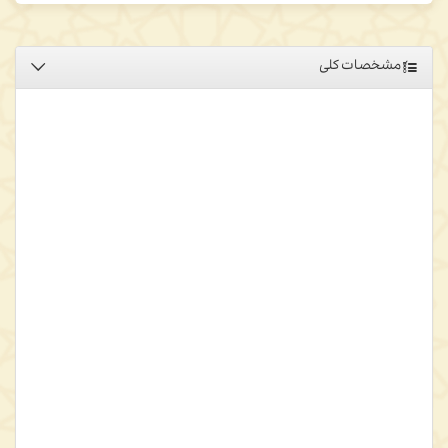
مشخصات کلی
ابن‌ملاحمی خوارزمی، متکلم معتزلی در قرن ششم هجری است که در
تحفة المتکلمین فی الرد علی الفلاسفة
به ارزیابی انتقادی سخنان
فیلسوفان اسلامی پرداخته است. عنوان این اثر وی، یادآور
«تهافت‌نگاری»های گوناگون در جهان اسلام علیه فیلسوفان است که در
صدر آنها
تهافت‌الفلاسفة
ابوحامد غزالی است. این اثر در بیست باب
تنظیم شده و انتقادات وی شامل این مباحث است: حدوث عالم، صفات
باری‌تعالی، اجسام سماوی، اثبات عقول مجرد، نبوت، نفس، احکام آخرت،
ثواب و عقاب. ابن‌ملاحمی در این اثر انتقاداتی را نیز به ابوحامد غزالی بدین
سبب که در آثار متأخر خود به استدلال‌های فلاسفه تمسک کرده، وارد
ساخته است. وی در این اثر، دیدگاه‌های این اندیشمندان را بررسی کرده
است: افلاطون، ارسطو، پروکلس، فیلوپونوس، المپیودورس، کندی،
فارابی، ابن‌سینا، زکریای رازی، بهمنیار و ابوالبرکات بغدادی. بیشترین آثار
اشاره شده در این کتاب، آثار ابن‌سینا نظیر
الشفاء، الاشارات و التنبیهات،
المبدأ والمعاد،
و
کتاب النفس و خطبة
هستند. فهرست اعلام، فرق و
مذاهب، کتابها و آیات قرآن پایان‌بخش کتاب است که جستجوی مطالب را
برای خواننده آسان می‌سازد.