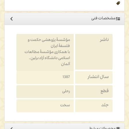
مشخصات فنی
ناشر
مؤسّسۀ پژوهشی حکمت و
فلسفۀ ایران
با همکاری مؤسّسۀ مطالعات
اسلامی دانشگاه آزاد برلین ـ
آلمان
سال انتشار
1387
قطع
رحلی
جلد
سخت