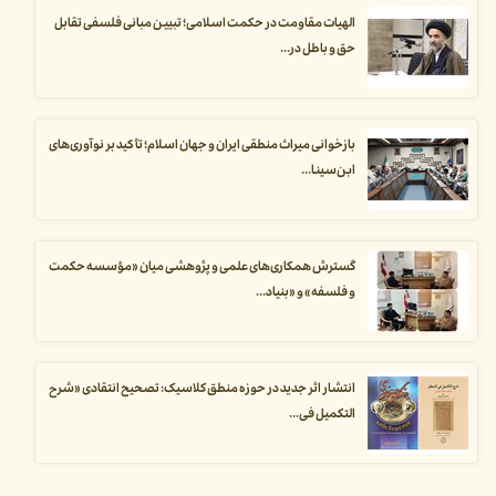
الهیات مقاومت در حکمت اسلامی؛ تبیین مبانی فلسفی تقابل
حق و باطل در...
بازخوانی میراث منطقی ایران و جهان اسلام؛ تأکید بر نوآوری‌های
ابن‌سینا...
گسترش همکاری‌های علمی و پژوهشی میان «مؤسسه حکمت
و فلسفه» و «بنیاد...
انتشار اثر جدید در حوزه منطق کلاسیک: تصحیح انتقادی «شرح
التکمیل فی...