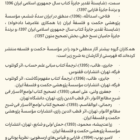
سمت، (شایستۀ تقدیر جایزۀ کتاب سال جمهوری اسلامی ایران 1396
و برندۀ جایزۀ فارابی 1397).
· فلاحی، اسدالله، (1396)،
منطق در ایران سدۀ ششم
، مؤسسۀ
پژوهشی حکمت و فلسفۀ ایران (با همکاری غلامرضا دادخواه) ،
(شایستۀ تقدیر جایزۀ کتاب سال جمهوری اسلامی ایران 1397، و برندۀ
جایزۀ حامیان نسخ خطی، بخش تصحیح متون 1397).
همکاران گروه بیشتر آثار منطقی خود را در مؤسسۀ حکمت و فلسفه منتشر
کرده‌اند که فهرستی از آثارشان به شرح زیر است:
· جابری، طالب، (1395)،
ترجمۀ کتاب مبانی علم حساب
، اثر گوتلوب
فرگه، تهران، انتشارات ققنوس.
· جابری، طالب، (1396)،
ترجمۀ کتاب مفهوم‌نگاشت
، اثر گوتلوب
فرگه، تهران، انتشارات مؤسسۀ پژوهشی حکمت و فلسفۀ ایران.
· جعفری ولنی، علی اصغر، (1393)، تصحیح کتاب
لوامع الأسرار فی
شرح مطالع الأنوار
، اثر قطب الدین رازی، تهران، دانشگاه تهران.
· رحمانی، ابوالقاسم، (1393)، تصحیح کتاب
لوامع الأسرار فی شرح
مطالع الأنوار
، تهران، اثر قطب الدین رازی، انتشارات مؤسسۀ پژوهشی
حکمت و فلسفۀ ایران.
· زراعت‌پیشه، محمود، (1393)،
حمل اولی و شایع
، تهران، انتشارات
مؤسسۀ پژوهشی حکمت و فلسفۀ ایران.
· لامیر، یوپ، (1994)، فارابی و قیاس‌های ارسطویی: نظریۀ یونانی و