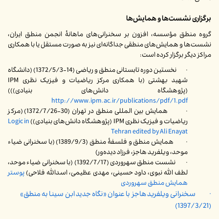
برگزاری نشست‌ها و همایش‌ها
گروه منطق مؤسسه، افزون بر سخنرانی‌های ماهانۀ انجمن منطق ایران،
نشست‌ها و همایش‌های منطقی جداگانه‌ای نیز به صورت مستقل یا با همکاری
مراکز دیگر برگزار کرده است:
· نخستین دوره تابستانی منطق و ریاضی (14-1372/5/3) (دانشگاه
شهید بهشتی (با همکاری مرکز ریاضیات و فیزیک نظری IPM
(پژوهشگاه دانش‌های بنیادی)))
http://www.ipm.ac.ir/publications/pdf/1.pdf
· همایش بین المللی منطق در تهران (30-1372/7/26) (مرکز
ریاضیات و فیزیک نظری IPM (پژوهشگاه دانش‌های بنیادی))
Logic in
Tehran edited by Ali Enayat
· همایش منطق و فلسفۀ منطق (1389/9/3) (با سخنرانی ضیاء
موحد، ویلفرید هاجز، فرزاد دیده‌ور)
· نشست منطق سهروردی (1392/7/17) (با سخنرانی ضیاء موحد،
لطف الله نبوی، داود حسینی، مهدی عظیمی، اسدالله فلاحی)
پوستر
همایش منطق سهروردی
· سخنرانی ویلفرید هاجز با عنوان «نگاه جدید ابن سینا به منطق»
(1397/3/21)