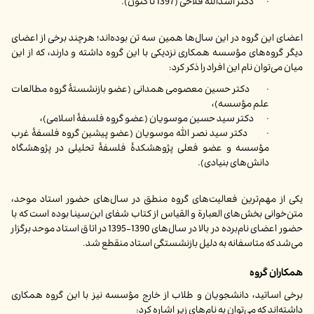
· دکتر اسدالله فلاحی (1397 تا کنون).
اعضای این گروه در این سال‌ها همین سه تن بوده‌اند؛ هرچند برخی از اعضای
دیگر گروه‌های مؤسسه همکاری نزدیکی با این گروه داشته و دارند، که از این
میان می‌توان نام این افراد را ذکر کرد:
· دکتر حسین معصومی همدانی (عضو بازنشستۀ گروه مطالعات
علم مؤسسه)،
· دکتر سید حسین موسویان (عضو گروه فلسفۀ اسلامی)،
· دکتر سید نصر الله موسویان (عضو پیشین گروه فلسفۀ غرب
مؤسسه و عضو فعلی پژوهشکدۀ فلسفۀ تحلیلی در پژوهشگاه
دانش‌های بنیادی).
یکی از مهم‌ترین فعالیت‌های گروه منطق در سال‌های حضور استاد موحد،
متن‌خوانی بخش‌های العبارة و القیاس از کتاب شفای ابن‌سینا بوده است که با
حضور اعضای نام‌برده در بالا در سال‌های 1390-1395 در اتاق استاد موحد برگزار
می‌شد که متاسفانه به دلیل بازنشستگی استاد منقطع شد.
همکاران گروه
برخی اساتید، دانشجویان و طلاب از خارج مؤسسه نیز با این گروه همکاری
داشته‌اند که می‌توان به نام‌های زیر اشاره کرد: