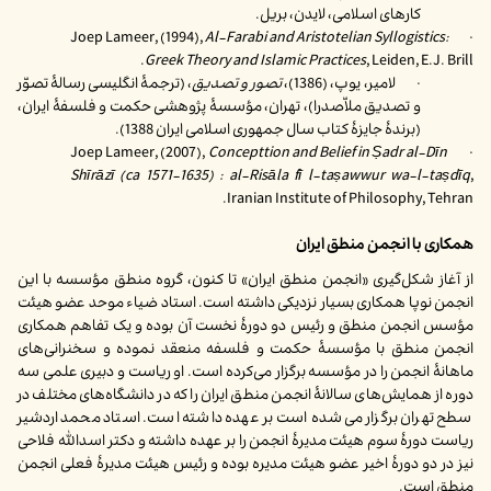
کارهای اسلامی، لایدن، بریل.
Al-Farabi and Aristotelian Syllogistics:
· Joep Lameer, (1994),
Greek Theory and Islamic Practices
, Leiden, E.J. Brill.
· لامیر، یوپ، (1386)،
تصور و تصدیق
، (ترجمۀ انگلیسی رسالۀ تصوّر
و تصدیق ملاّصدرا)، تهران، مؤسسۀ پژوهشی حکمت و فلسفۀ ایران،
(برندۀ جایزۀ کتاب سال جمهوری اسلامی ایران 1388).
Concepttion and Belief in
Ṣ
adr al-D
ī
n
· Joep Lameer, (2007),
Sh
ī
r
ā
z
ī
(ca 1571-1635) : al-Ris
ā
la f
ī
l-ta
ṣ
awwur wa-l-ta
ṣ
d
ī
q
,
Iranian Institute of Philosophy, Tehran.
همکاری با انجمن منطق ایران
از آغاز شکل‌گیری «انجمن منطق ایران» تا کنون، گروه منطق مؤسسه با این
انجمن نوپا همکاری بسیار نزدیکی داشته است. استاد ضیاء موحد عضو هیئت
مؤسس انجمن منطق و رئیس دو دورۀ نخست آن بوده و یک تفاهم همکاری
انجمن منطق با مؤسسۀ حکمت و فلسفه منعقد نموده و سخنرانی‌های
ماهانۀ انجمن را در مؤسسه برگزار می‌کرده است. او ریاست و دبیری علمی سه
دوره از همایش‌های سالانۀ انجمن منطق ایران را که در دانشگاه‌های مختلف در
سطح تهران برگزار می‌شده است بر عهده داشته است. استاد محمد اردشیر
ریاست دورۀ سوم هیئت مدیرۀ انجمن را بر عهده داشته و دکتر اسدالله فلاحی
نیز در دو دورۀ اخیر عضو هیئت مدیره بوده و رئیس هیئت مدیرۀ فعلی انجمن
منطق است.