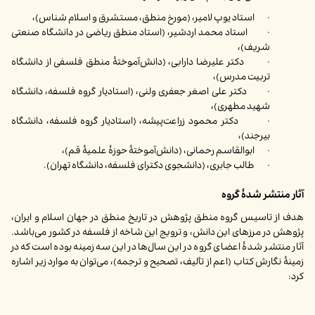
· استاد یوپ لامیر، (مورخ منطق، مستشرق و اسلام شناس)،
· استاد محمد اردشیر، (استاد منطق ریاضی در دانشگاه صنعتی
شریف)،
· دکتر علیرضا دارابی، (دانش‌آموختۀ منطق فلسفی از دانشگاه
تربیت مدرس)،
· دکتر علی اصغر جعفری ولنی، (استادیار گروه فلسفه، دانشگاه
شهید مطهری)،
· دکتر محمود زراعت‌پیشه، (استادیار گروه فلسفه، دانشگاه
بیرجند)،
· ابوالقاسم رحمانی، (دانش‌آموختۀ حوزۀ علمیۀ قم)،
· طالب جابری، (دانشجوی دکترای فلسفه، دانشگاه تهران).
آثار منتشر شدۀ گروه
هدف از تاسیس گروه منطق پژوهش در تاریخ منطق در جهان اسلام و ایران،
پژوهش در مرزهای این دانش، و ترویج این شاخه از فلسفه در کشور می‌باشد.
آثار منتشر شدۀ اعضای گروه در این سال‌ها در این سه زمینه بوده است که در
زمینۀ نگارش کتاب (اعم از تألیف، تصحیح و ترجمه)، می‌توان به موارد زیر اشاره
کرد: