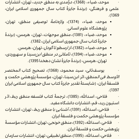
· موحد، ضیاء، (1368)،
درآمدی به منطق جدید
، تهران، انتشارات
علمی و فرهنگی، (برندۀ جایزۀ کتاب سال جمهوری اسلامی ایران،
1369).
موحد، ضیاء، (1374)،
واژه‌نامۀ توصیفی منطق
، تهران،
پژوهشگاه علوم انسانی.
موحد، ضیاء، (1381)،
منطق موجهات
، تهران، هرمس، (برندۀ
جایزۀ کتاب سال جمهوری اسلامی ایران، 1382).
موحد، ضیاء، (1382)،
از ارسطو تا گودل
، تهران، هرمس.
موحد، ضیاء، (1394)،
تأملاتی در منطق ابن‌سینا و سهروردی
،
تهران، هرمس، (برندۀ جایزۀ نشان دهخدا 1395).
· یوسف‌ثانی، سید محمود، (1368)، تصحیح کتاب
المختصر
الأوسط فی المنطق
، اثر ابن‌سینا، تهران، مؤسسۀ پژوهشی حکمت و
فلسفۀ ایران، (شایستۀ تقدیر جایزۀ کتاب سال جمهوری اسلامی ایران
1397).
· فلاحی، اسدالله، (1385)، ترجمۀ کتاب
فلسفه منطق ربط
، اثر
استیون رید، قم، انتشارات دانشگاه مفید.
· فلاحی، اسدالله، (1391)،
آشنایی با منطق ربط
، تهران، انتشارات
مؤسسۀ پژوهشی حکمت و فلسفۀ ایران.
· فلاحی، اسدالله، (1392)،
منطق خونجی
، تهران، انتشارات مؤسسۀ
پژوهشی حکمت و فلسفۀ ایران.
· فلاحی، اسدالله، (1395)،
منطق تطبیقی
، تهران، انتشارات سازمان