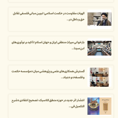
الهیات مقاومت در حکمت اسلامی؛ تبیین مبانی فلسفی تقابل
حق و باطل در...
بازخوانی میراث منطقی ایران و جهان اسلام؛ تأکید بر نوآوری‌های
ابن‌سینا...
گسترش همکاری‌های علمی و پژوهشی میان «مؤسسه حکمت
و فلسفه» و «بنیاد...
انتشار اثر جدید در حوزه منطق کلاسیک: تصحیح انتقادی «شرح
التکمیل فی...