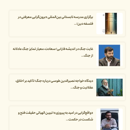
برگزاری مدرسه تابستانی بین‌المللی «برون‌گرایی معرفتی در
فلسفه دین؛...
غایت جنگ در اندیشه فارابی؛ سعادت، معیار تمایز جنگ عادلانه
از جنگ...
دیدگاه خواجه نصیرالدین طوسی درباره جنگ؛ تأکید بر اخلاق،
عقلانیت و جنگ...
«واقع‌گرایی در امید به پیروزی»؛ تبیین الهیاتی حقیقت فتح و
شکست در حکمت...