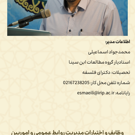
اطلاعات مدیر:
محمدجواد اسماعیلی
استادیار گروه مطالعات ابن سینا
تحصیلات: دکترای فلسفه
شماره تلفن محل کار: 02167238205
رایانامه: esmaeili@irip.ac.ir
تاریخ بروزرسانی : ۱ مهر ۱۴۰۴
۰۹:۳۵
وظایف و اختیارات مدیریت روابط عمومی و اموربین