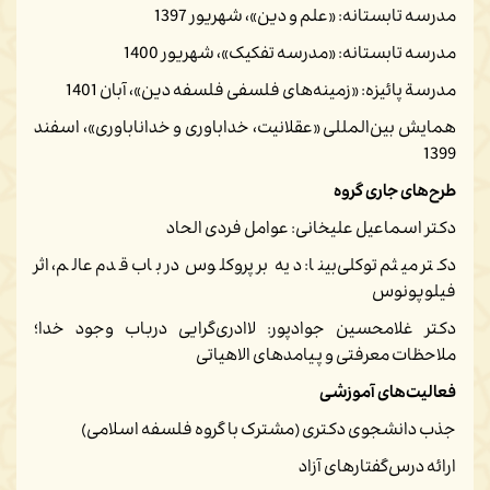
مدرسه تابستانه: «علم و دین»، شهریور 1397
مدرسه تابستانه: «مدرسه تفکیک»، شهریور 1400
مدرسة پائیزه: «زمینه‌های فلسفی فلسفه دین»، آبان 1401
همایش بین‌المللی «عقلانیت، خداباوری و خداناباوری»، اسفند
1399
طرح‌های جاری گروه
دکتر اسماعیل علیخانی: عوامل فردی الحاد
دکتر میثم توکلی‌بینا: دیه بر پروکلوس در باب قدم عالم، اثر
فیلوپونوس
دکتر غلامحسین جوادپور: لاادری‌گرایی درباب وجود خدا؛
ملاحظات معرفتی و پیامدهای الاهیاتی
فعالیت‌های آموزشی
جذب دانشجوی دکتری (مشترک با گروه فلسفه اسلامی)
ارائه درس‌گفتارهای آزاد