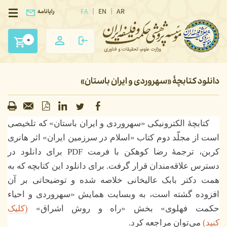
FA
EN
AR
رایانامه
0
دانلود کتابچۀ «سهروردی و ایران باستان»
کتابچۀ الکترونیکی «سهروردی و ایران باستان» که تلخیصی
است از مجلّد دوم کتاب «اسلام در سرزمین ایران» اثر هانری
کربن، ترجمۀ رضا کوهکن با فرمت PDF برای دانلود در
دسترس علاقه‌مندان قرار گرفت. برای دانلود این کتابچه که به
همت دکتر بابک عالیخانی خلاصه شده و توضیحاتی بر آن
افزوده گشته است، به وبسایت همایش «سهروردی و احیاء
حکمت فهلوی» بخش «راه و روش اشراق»
(کلیک
کنید)
می‌توان مراجعه کرد.