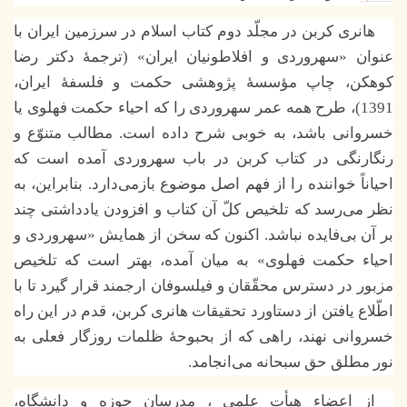
هانری کربن در مجلّد دوم کتاب اسلام در سرزمین ایران با
عنوان «سهروردی و افلاطونیان ایران» (ترجمۀ دکتر رضا
کوهکن، چاپ مؤسسۀ پژوهشی حکمت و فلسفۀ ایران،
1391)، طرح همه عمر سهروردی را که احیاء حکمت فهلوی یا
خسروانی باشد، به خوبی شرح داده است. مطالب متنوّع و
رنگارنگی در کتاب کربن در باب سهروردی آمده است که
احیاناً خواننده را از فهم اصل موضوع بازمی‌دارد. بنابراین، به
نظر می‌رسد که تلخیص کلّ آن کتاب و افزودن یادداشتی چند
بر آن بی‌فایده نباشد. اکنون که سخن از همایش «سهروردی و
احیاء حکمت فهلوی» به میان آمده، بهتر است که تلخیص
مزبور در دسترس محقّقان و فیلسوفان ارجمند قرار گیرد تا با
اطّلاع یافتن از دستاورد تحقیقات هانری کربن، قدم در این راه
خسروانی نهند، راهی که از بحبوحۀ ظلمات روزگار فعلی به
نور مطلق حق سبحانه می‌انجامد.
از اعضاء هیأت علمی ، مدرسان حوزه و دانشگاه،