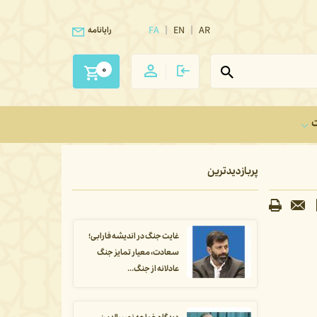
FA
EN
AR
رایانامه
0
ت
پربازدیدترین
غایت جنگ در اندیشه فارابی؛
سعادت، معیار تمایز جنگ
عادلانه از جنگ...