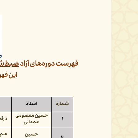
فهرست دوره‌های آزاد
ضبط‌ش
این فهر
شماره
استاد
حسین معصومی
۱
درآم
همدانی
علم 
حسین