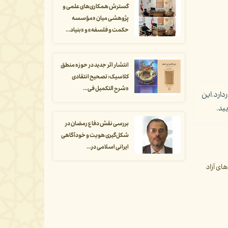
گسترش همکاری‌های علمی و
پژوهشی میان «مؤسسه
حکمت و فلسفه» و «بنیاد...
انتشار اثر جدید در حوزه منطق
کلاسیک: تصحیح انتقادی
«شرح التکمیل فی...
ارد.این
ید.
بررسی نقش دفاع رمضان در
شکل‌گیری هویت و خودآگاهی
ایرانی اسلامی در...
ی آزاد