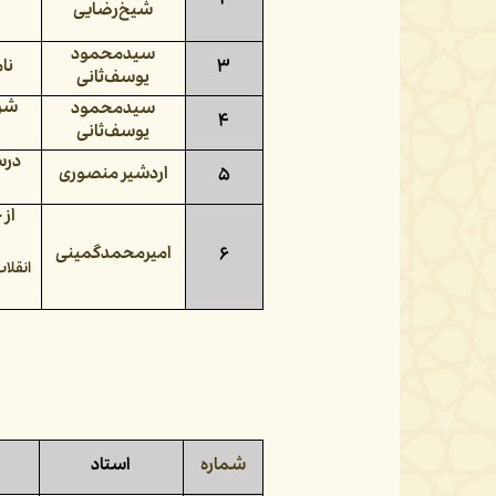
۲
شیخ‌رضایی
سیدمحمود
۳
نا
یوسف‌ثانی
شرح
سیدمحمود
۴
یوسف‌ثانی
درس
اردشیر منصوری
۵
از 
امیرمحمدگمینی
۶
انقلاب
شماره
استاد