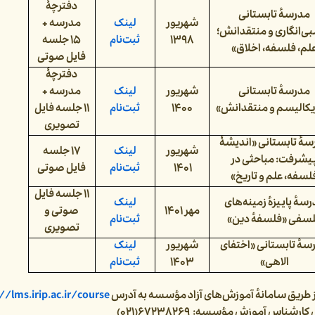
دفترچۀ
مدرسهٔ تابستانی
شهریور
لینک
مدرسه +
ی‌انگاری و منتقدانش؛
۱۳۹۸
ثبت‌نام
۱۵ جلسه
لم، فلسفه، اخلاق»
فایل صوتی
دفترچۀ
مدرسهٔ تابستانی
شهریور
لینک
مدرسه +
یکالیسم و منتقدانش»
۱۴۰۰
ثبت‌نام
۱۱ جلسه فایل
تصویری
هٔ تابستانی «اندیشۀ
شهریور
لینک
۱۷ جلسه
یشرفت: مباحثی در
۱۴۰۱
ثبت‌نام
فایل صوتی
لسفه، علم و تاریخ»
۱۱ جلسه فایل
سهٔ پاییزهٔ زمینه‌های
لینک
مهر ۱۴۰۱
صوتی و
سفی «فلسفهٔ دین»
ثبت‌نام
تصویری
سهٔ تابستانی
«
اختفای
شهریور
لینک
الاهی
»
۱۴۰۳
ثبت‌نام
ز طریق سامانهٔ آموزش‌های آزاد مؤسسه به آدرس
//lms.irip.ac.ir/course
 کارشناس آموزش مؤسسه:
۶۷۲۳۸۲۶۹(۰۲۱)