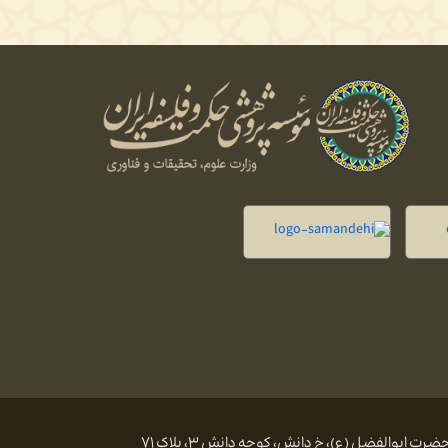
 ابوالفضل (ع)، خ دانش، کوچه دانش ۳، پلاک ۷۱