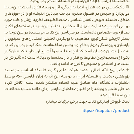
نظام‌مند به بررسی جایگاه ابن‌سینا در فلسفه اسلامی می‌پردازد.
🔖 مک‌گینیس در ده فصل، ابتدا به زندگی، آثار و زمینه فکری اندیشه ابن‌سینا
می‌پردازد و سپس در فصول بعدی، مباحث بنیادین اندیشه او را در حوزه‌های
منطق، فلسفه طبیعی، نفس‌شناسی، مابعدالطبیعه، نظریه ارزش و طب مورد
بررسی قرار می‌دهد. او در انتهای اثر، بخشی را به تاثیر ابن‌سینا بر سنت‌های فکری
بعد از خود اختصاص داده‌است. در سرتاسر این کتاب، نویسنده در عین توجه به
بستر تاریخی شکل‌گیری مفاهیم، با رویکردی تحلیلی استدلال‌های سینوی را
بازسازی و پیوستگی درونی نظام او را روشن ساخته‌است. مک‌گینس در این کتاب
به دنبال نشان دادن آن است که ابن‌سینا نه صرفاً شارح ارسطو، بلکه بنیان‌گذار
یکی از منسجم‌ترین نظام‌های فکری در سده‌های میانه است که تأثیرش در
سنت‌های اسلامی و مسیحی تا قرن‌ها ادامه یافت.
➕ دکتر روح الله فدائی، عضو هیئت علمی گروه فلسفه اسلامی موسسه
پژوهشی حکمت و فلسفه ایران، با ترجمه این اثر به زبان فارسی -که توسط
انتشارات دانشگاه امام صادق علیه السلام منتشر شده است- تلاش کرده
مدخلی علمی و روزآمد را در اختیار مخاطبان فارسی زبانِ علاقه مند به مطالعات
ابن سینا قرار دهد.
لینک فروش اینترنتی کتاب جهت برخی جزئیات بیشتر:
https://isupub.ir/product